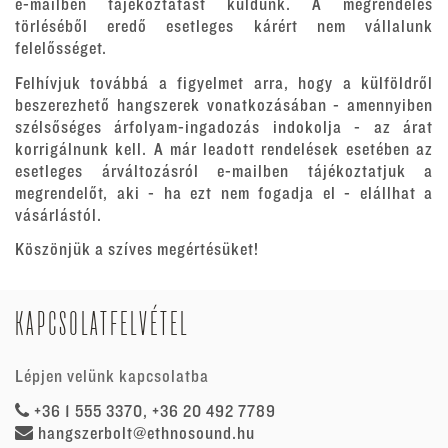
e-mailben tájékoztatást küldünk. A megrendelés
törléséből eredő esetleges kárért nem vállalunk
felelősséget.
Felhívjuk továbbá a figyelmet arra, hogy a külföldről
beszerezhető hangszerek vonatkozásában - amennyiben
szélsőséges árfolyam-ingadozás indokolja - az árat
korrigálnunk kell. A már leadott rendelések esetében az
esetleges árváltozásról e-mailben tájékoztatjuk a
megrendelőt, aki - ha ezt nem fogadja el - elállhat a
vásárlástól.
Köszönjük a szíves megértésüket!
KAPCSOLATFELVÉTEL
Lépjen velünk kapcsolatba
+36 1 555 3370, +36 20 492 7789
hangszerbolt@ethnosound.hu