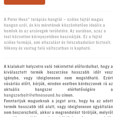
A Peter Hess® terápiás hangtál – széles fejtál magas
hangon szól, és kis méretének köszönhetően ideális a
homlok és az arcüregek területére. Az aurában, azaz a
test közvetlen környezetében használják. Ez a fejtál
széles formájú, ami ellazulást és felszabadulást biztosít.
Vékony és vastag falú változatban is kapható.
A kialakult helyzetre való tekintettel előfordulhat, hogy a
kiválasztott termék beszerzése hosszabb időt vesz
igénybe, vagy ideiglenesen nem megoldható. Ezért
vásárlás előtt, kérjük, minden esetben kérdezzenek rá az
aktuális hangszer elérhetőségére a
hangszerbolt@ethnosound.hu
címen.
Fenntartjuk magunknak a jogot arra, hogy ha az adott
termék hosszabb idő alatt, vagy ideiglenesen egyáltalán
nem beszerezhető, akkor a megrendelést töröljük, melyről