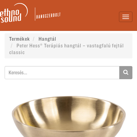
Toggl
navig
Termékek
Hangtál
Peter Hess® Terápiás hangtál – vastagfalú fejtál
classic