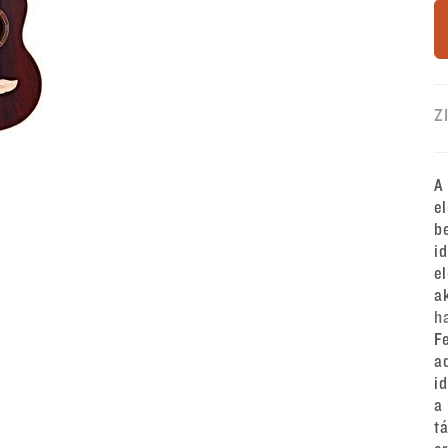
Z
A
e
b
i
e
a
h
F
a
i
a
t