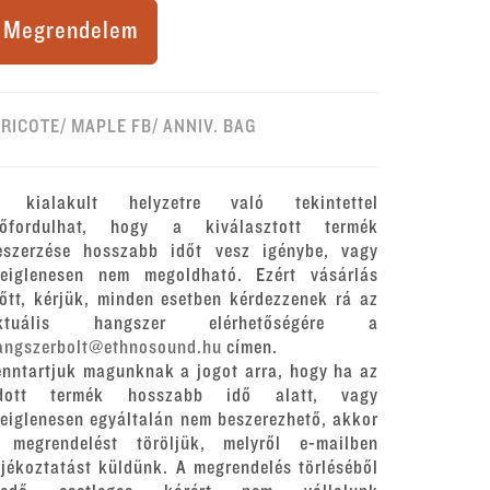
Megrendelem
IRICOTE/ MAPLE FB/ ANNIV. BAG
 kialakult helyzetre való tekintettel
lőfordulhat, hogy a kiválasztott termék
eszerzése hosszabb időt vesz igénybe, vagy
deiglenesen nem megoldható. Ezért vásárlás
lőtt, kérjük, minden esetben kérdezzenek rá az
ktuális hangszer elérhetőségére a
angszerbolt@ethnosound.hu
címen.
enntartjuk magunknak a jogot arra, hogy ha az
dott termék hosszabb idő alatt, vagy
deiglenesen egyáltalán nem beszerezhető, akkor
 megrendelést töröljük, melyről e-mailben
ájékoztatást küldünk. A megrendelés törléséből