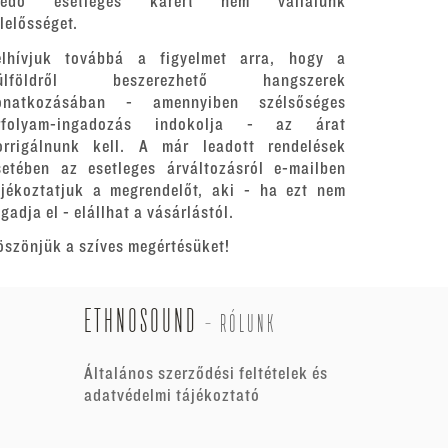
redő esetleges kárért nem vállalunk
elelősséget.
elhívjuk továbbá a figyelmet arra, hogy a
ülföldről beszerezhető hangszerek
onatkozásában - amennyiben szélsőséges
rfolyam-ingadozás indokolja - az árat
orrigálnunk kell. A már leadott rendelések
setében az esetleges árváltozásról e-mailben
ájékoztatjuk a megrendelőt, aki - ha ezt nem
gadja el - elállhat a vásárlástól.
öszönjük a szíves megértésüket!
ETHNOSOUND
-
RÓLUNK
Általános szerződési feltételek és
adatvédelmi tájékoztató