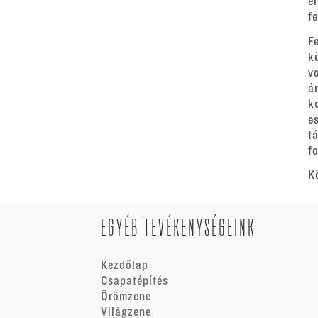
e
f
F
k
v
á
k
e
t
fo
K
EGYÉB TEVÉKENYSÉGEINK
Kezdőlap
Csapatépítés
Örömzene
Világzene