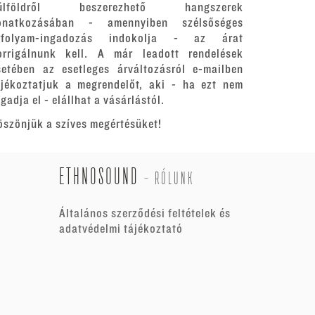
ülföldről beszerezhető hangszerek
onatkozásában - amennyiben szélsőséges
rfolyam-ingadozás indokolja - az árat
orrigálnunk kell. A már leadott rendelések
setében az esetleges árváltozásról e-mailben
ájékoztatjuk a megrendelőt, aki - ha ezt nem
gadja el - elállhat a vásárlástól.
öszönjük a szíves megértésüket!
ETHNOSOUND
-
RÓLUNK
Általános szerződési feltételek és
adatvédelmi tájékoztató