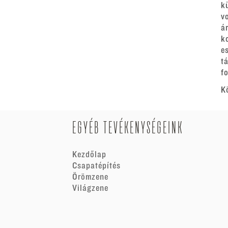
k
v
á
k
e
t
fo
K
EGYÉB TEVÉKENYSÉGEINK
Kezdőlap
Csapatépítés
Örömzene
Világzene