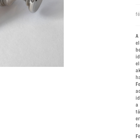
f
A
e
b
i
e
a
h
F
a
i
a
t
e
f
F