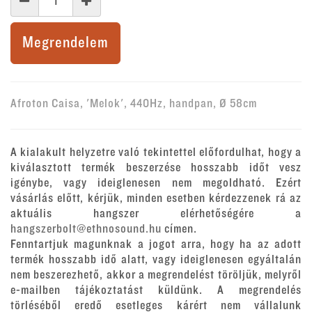
Megrendelem
Afroton Caisa, 'Melok', 440Hz, handpan, Ø 58cm
A kialakult helyzetre való tekintettel előfordulhat, hogy a
kiválasztott termék beszerzése hosszabb időt vesz
igénybe, vagy ideiglenesen nem megoldható. Ezért
vásárlás előtt, kérjük, minden esetben kérdezzenek rá az
aktuális hangszer elérhetőségére a
hangszerbolt@ethnosound.hu
címen.
Fenntartjuk magunknak a jogot arra, hogy ha az adott
termék hosszabb idő alatt, vagy ideiglenesen egyáltalán
nem beszerezhető, akkor a megrendelést töröljük, melyről
e-mailben tájékoztatást küldünk. A megrendelés
törléséből eredő esetleges kárért nem vállalunk