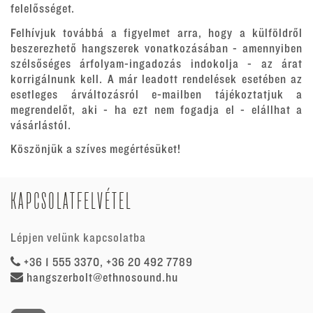
felelősséget.
Felhívjuk továbbá a figyelmet arra, hogy a külföldről
beszerezhető hangszerek vonatkozásában - amennyiben
szélsőséges árfolyam-ingadozás indokolja - az árat
korrigálnunk kell. A már leadott rendelések esetében az
esetleges árváltozásról e-mailben tájékoztatjuk a
megrendelőt, aki - ha ezt nem fogadja el - elállhat a
vásárlástól.
Köszönjük a szíves megértésüket!
KAPCSOLATFELVÉTEL
Lépjen velünk kapcsolatba
+36 1 555 3370, +36 20 492 7789
hangszerbolt@ethnosound.hu