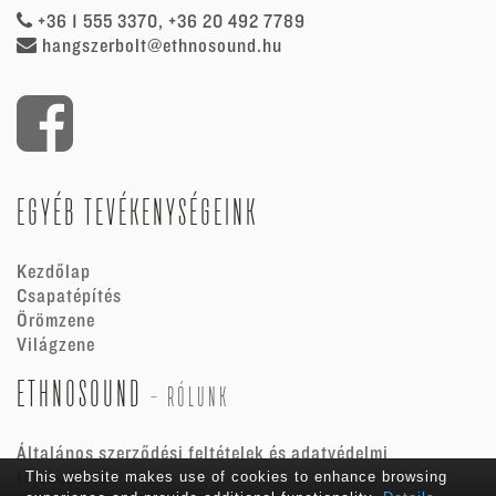
+36 1 555 3370, +36 20 492 7789
hangszerbolt@ethnosound.hu
EGYÉB TEVÉKENYSÉGEINK
Kezdőlap
Csapatépítés
Örömzene
Világzene
ETHNOSOUND
-
RÓLUNK
Általános szerződési feltételek és adatvédelmi
tájékoztató
This website makes use of cookies to enhance browsing