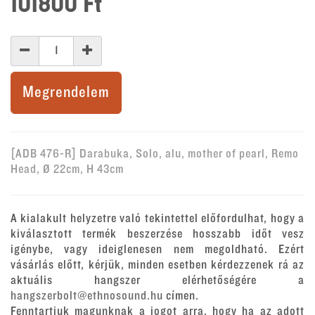
101800
Ft
Megrendelem
[ADB 476-R] Darabuka, Solo, alu, mother of pearl, Remo
Head, Ø 22cm, H 43cm
A kialakult helyzetre való tekintettel előfordulhat, hogy a
kiválasztott termék beszerzése hosszabb időt vesz
igénybe, vagy ideiglenesen nem megoldható. Ezért
vásárlás előtt, kérjük, minden esetben kérdezzenek rá az
aktuális hangszer elérhetőségére a
hangszerbolt@ethnosound.hu
címen.
Fenntartjuk magunknak a jogot arra, hogy ha az adott