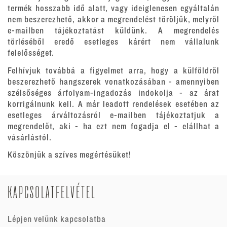
termék hosszabb idő alatt, vagy ideiglenesen egyáltalán
nem beszerezhető, akkor a megrendelést töröljük, melyről
e-mailben tájékoztatást küldünk. A megrendelés
törléséből eredő esetleges kárért nem vállalunk
felelősséget.
Felhívjuk továbbá a figyelmet arra, hogy a külföldről
beszerezhető hangszerek vonatkozásában - amennyiben
szélsőséges árfolyam-ingadozás indokolja - az árat
korrigálnunk kell. A már leadott rendelések esetében az
esetleges árváltozásról e-mailben tájékoztatjuk a
megrendelőt, aki - ha ezt nem fogadja el - elállhat a
vásárlástól.
Köszönjük a szíves megértésüket!
KAPCSOLATFELVÉTEL
Lépjen velünk kapcsolatba