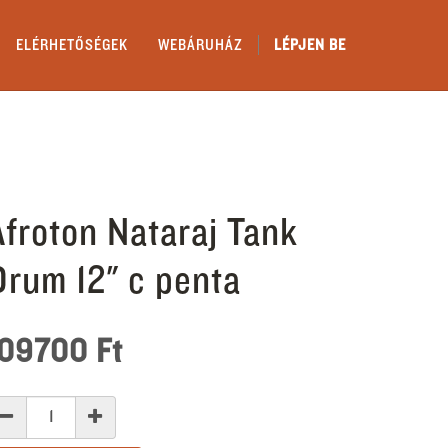
ELÉRHETŐSÉGEK
WEBÁRUHÁZ
LÉPJEN BE
Afroton Nataraj Tank
Drum 12" c penta
109700
Ft