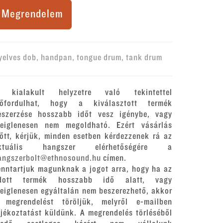
Megrendelem
yelves dob, handpan, tongue drum, tank drum
 kialakult helyzetre való tekintettel
lőfordulhat, hogy a kiválasztott termék
eszerzése hosszabb időt vesz igénybe, vagy
deiglenesen nem megoldható. Ezért vásárlás
lőtt, kérjük, minden esetben kérdezzenek rá az
ktuális hangszer elérhetőségére a
angszerbolt@ethnosound.hu
címen.
enntartjuk magunknak a jogot arra, hogy ha az
dott termék hosszabb idő alatt, vagy
deiglenesen egyáltalán nem beszerezhető, akkor
 megrendelést töröljük, melyről e-mailben
ájékoztatást küldünk. A megrendelés törléséből