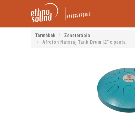
Termékek
Zeneterápia
Afroton Nataraj Tank Drum 12" c penta