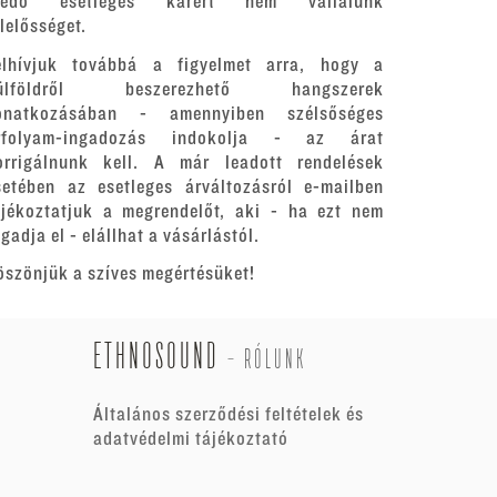
redő esetleges kárért nem vállalunk
elelősséget.
elhívjuk továbbá a figyelmet arra, hogy a
ülföldről beszerezhető hangszerek
onatkozásában - amennyiben szélsőséges
rfolyam-ingadozás indokolja - az árat
orrigálnunk kell. A már leadott rendelések
setében az esetleges árváltozásról e-mailben
ájékoztatjuk a megrendelőt, aki - ha ezt nem
gadja el - elállhat a vásárlástól.
öszönjük a szíves megértésüket!
ETHNOSOUND
-
RÓLUNK
Általános szerződési feltételek és
adatvédelmi tájékoztató