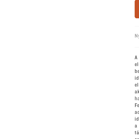
N
A
e
b
i
e
a
h
F
a
i
a
t