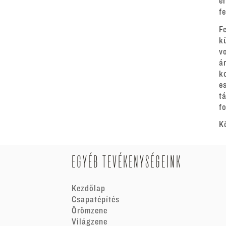
e
f
F
k
v
á
k
e
t
fo
K
EGYÉB TEVÉKENYSÉGEINK
Kezdőlap
Csapatépítés
Örömzene
Világzene