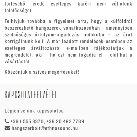
törléséből eredő esetleges kárért nem vállalunk
felelősséget.
Felhívjuk továbbá a figyelmet arra, hogy a külföldről
beszerezhető hangszerek vonatkozásában - amennyiben
szélsőséges árfolyam-ingadozás indokolja - az árat
korrigálnunk kell. A már leadott rendelések esetében az
esetleges árváltozásról e-mailben tájékoztatjuk a
megrendelőt, aki - ha ezt nem fogadja el - elállhat a
vásárlástól.
Köszönjük a szíves megértésüket!
KAPCSOLATFELVÉTEL
Lépjen velünk kapcsolatba
+36 1 555 3370, +36 20 492 7789
hangszerbolt@ethnosound.hu