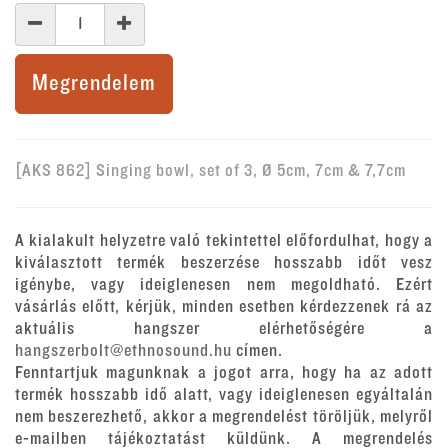
Megrendelem
[AKS 862] Singing bowl, set of 3, Ø 5cm, 7cm & 7,7cm
A kialakult helyzetre való tekintettel előfordulhat, hogy a
kiválasztott termék beszerzése hosszabb időt vesz
igénybe, vagy ideiglenesen nem megoldható. Ezért
vásárlás előtt, kérjük, minden esetben kérdezzenek rá az
aktuális hangszer elérhetőségére a
hangszerbolt@ethnosound.hu
címen.
Fenntartjuk magunknak a jogot arra, hogy ha az adott
termék hosszabb idő alatt, vagy ideiglenesen egyáltalán
nem beszerezhető, akkor a megrendelést töröljük, melyről
e-mailben tájékoztatást küldünk. A megrendelés