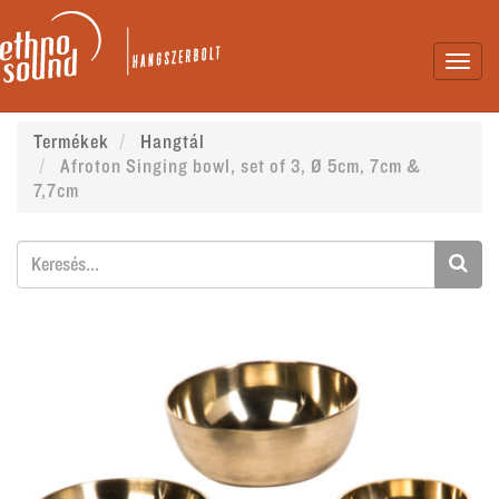
Toggl
navig
Termékek
Hangtál
Afroton Singing bowl, set of 3, Ø 5cm, 7cm &
7,7cm