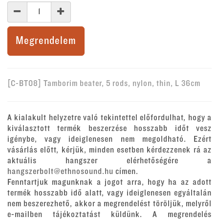
Megrendelem
[C-BT08] Tamborim beater, 5 rods, nylon, thin, L 36cm
A kialakult helyzetre való tekintettel előfordulhat, hogy a
kiválasztott termék beszerzése hosszabb időt vesz
igénybe, vagy ideiglenesen nem megoldható. Ezért
vásárlás előtt, kérjük, minden esetben kérdezzenek rá az
aktuális hangszer elérhetőségére a
hangszerbolt@ethnosound.hu
címen.
Fenntartjuk magunknak a jogot arra, hogy ha az adott
termék hosszabb idő alatt, vagy ideiglenesen egyáltalán
nem beszerezhető, akkor a megrendelést töröljük, melyről
e-mailben tájékoztatást küldünk. A megrendelés