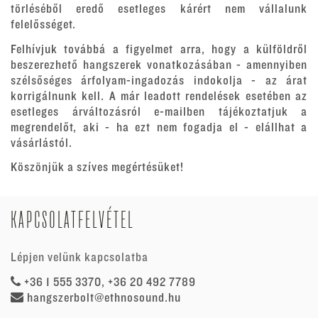
törléséből eredő esetleges kárért nem vállalunk
felelősséget.
Felhívjuk továbbá a figyelmet arra, hogy a külföldről
beszerezhető hangszerek vonatkozásában - amennyiben
szélsőséges árfolyam-ingadozás indokolja - az árat
korrigálnunk kell. A már leadott rendelések esetében az
esetleges árváltozásról e-mailben tájékoztatjuk a
megrendelőt, aki - ha ezt nem fogadja el - elállhat a
vásárlástól.
Köszönjük a szíves megértésüket!
KAPCSOLATFELVÉTEL
Lépjen velünk kapcsolatba
+36 1 555 3370, +36 20 492 7789
hangszerbolt@ethnosound.hu