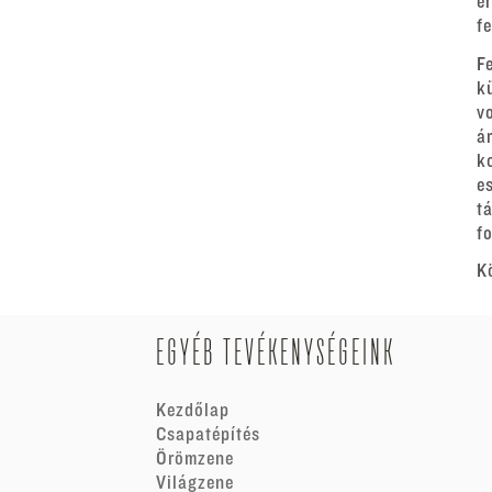
e
f
F
k
v
á
k
e
t
fo
K
EGYÉB TEVÉKENYSÉGEINK
Kezdőlap
Csapatépítés
Örömzene
Világzene