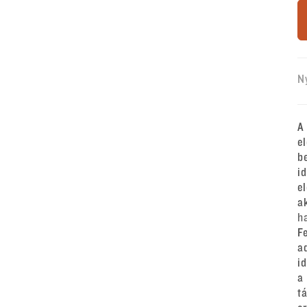
N
A
e
b
i
e
a
h
F
a
i
a
t