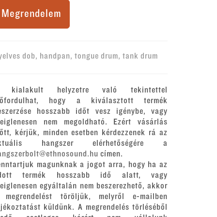
Megrendelem
yelves dob, handpan, tongue drum, tank drum
 kialakult helyzetre való tekintettel
lőfordulhat, hogy a kiválasztott termék
eszerzése hosszabb időt vesz igénybe, vagy
deiglenesen nem megoldható. Ezért vásárlás
lőtt, kérjük, minden esetben kérdezzenek rá az
ktuális hangszer elérhetőségére a
angszerbolt@ethnosound.hu
címen.
enntartjuk magunknak a jogot arra, hogy ha az
dott termék hosszabb idő alatt, vagy
deiglenesen egyáltalán nem beszerezhető, akkor
 megrendelést töröljük, melyről e-mailben
ájékoztatást küldünk. A megrendelés törléséből