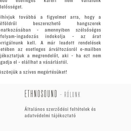
redő esetleges kárért nem vállalunk
elelősséget.
elhívjuk továbbá a figyelmet arra, hogy a
ülföldről beszerezhető hangszerek
onatkozásában - amennyiben szélsőséges
rfolyam-ingadozás indokolja - az árat
orrigálnunk kell. A már leadott rendelések
setében az esetleges árváltozásról e-mailben
ájékoztatjuk a megrendelőt, aki - ha ezt nem
gadja el - elállhat a vásárlástól.
öszönjük a szíves megértésüket!
ETHNOSOUND
-
RÓLUNK
Általános szerződési feltételek és
adatvédelmi tájékoztató