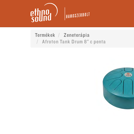
Termékek
Zeneterápia
Afroton Tank Drum 8" c penta