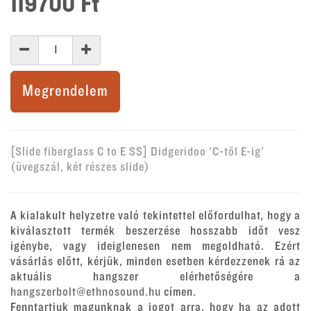
119700
Ft
Megrendelem
[Slide fiberglass C to E SS] Didgeridoo 'C-től E-ig'
(üvegszál, két részes slide)
A kialakult helyzetre való tekintettel előfordulhat, hogy a
kiválasztott termék beszerzése hosszabb időt vesz
igénybe, vagy ideiglenesen nem megoldható. Ezért
vásárlás előtt, kérjük, minden esetben kérdezzenek rá az
aktuális hangszer elérhetőségére a
hangszerbolt@ethnosound.hu
címen.
Fenntartjuk magunknak a jogot arra, hogy ha az adott