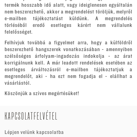
termék hosszabb idő alatt, vagy ideiglenesen egyáltalán
nem beszerezhető, akkor a megrendelést töröljük, melyről
e-mailben tájékoztatást küldünk. A megrendelés
törléséből eredő esetleges kárért nem vállalunk
felelősséget.
Felhívjuk továbbá a figyelmet arra, hogy a külföldről
beszerezhető hangszerek vonatkozásában - amennyiben
szélsőséges árfolyam-ingadozás indokolja - az árat
korrigálnunk kell. A már leadott rendelések esetében az
esetleges árváltozásról e-mailben tájékoztatjuk a
megrendelőt, aki - ha ezt nem fogadja el - elállhat a
vásárlástól.
Köszönjük a szíves megértésüket!
KAPCSOLATFELVÉTEL
Lépjen velünk kapcsolatba