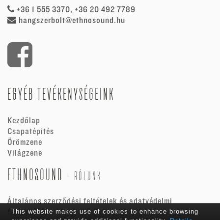
+36 1 555 3370, +36 20 492 7789
hangszerbolt@ethnosound.hu
EGYÉB TEVÉKENYSÉGEINK
Kezdőlap
Csapatépítés
Örömzene
Világzene
ETHNOSOUND
-
RÓLUNK
Általános szerződési feltételek és adatvédelmi
tájékoztató
This website makes use of cookies to enhance browsing