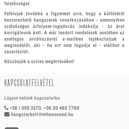
felelősséget.
Felhívjuk továbbá a figyelmet arra, hogy a külföldről
beszerezhető hangszerek vonatkozásában - amennyiben
szélsőséges árfolyam-ingadozás indokolja - az árat
korrigálnunk kell. A már leadott rendelések esetében az
esetleges árváltozásról e-mailben tájékoztatjuk a
megrendelőt, aki - ha ezt nem fogadja el - elállhat a
vásárlástól.
Köszönjük a szíves megértésüket!
KAPCSOLATFELVÉTEL
Lépjen velünk kapcsolatba
+36 1 555 3370, +36 20 492 7789
hangszerbolt@ethnosound.hu