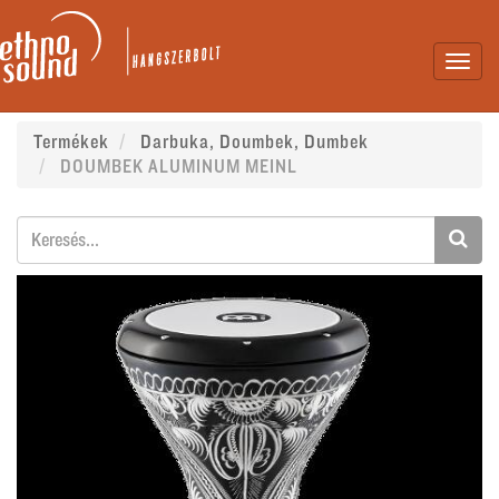
Toggl
navig
Termékek
Darbuka, Doumbek, Dumbek
DOUMBEK ALUMINUM MEINL