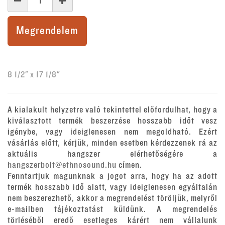
Megrendelem
8 1/2" x 17 1/8"
A kialakult helyzetre való tekintettel előfordulhat, hogy a
kiválasztott termék beszerzése hosszabb időt vesz
igénybe, vagy ideiglenesen nem megoldható. Ezért
vásárlás előtt, kérjük, minden esetben kérdezzenek rá az
aktuális hangszer elérhetőségére a
hangszerbolt@ethnosound.hu
címen.
Fenntartjuk magunknak a jogot arra, hogy ha az adott
termék hosszabb idő alatt, vagy ideiglenesen egyáltalán
nem beszerezhető, akkor a megrendelést töröljük, melyről
e-mailben tájékoztatást küldünk. A megrendelés
törléséből eredő esetleges kárért nem vállalunk