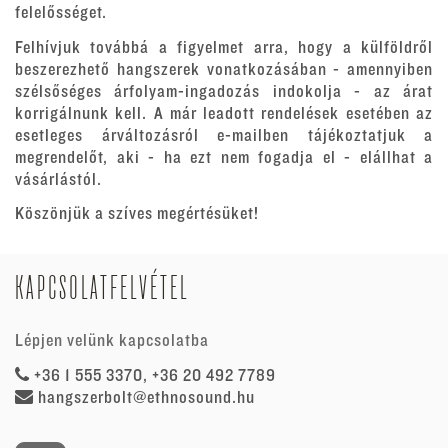
felelősséget.
Felhívjuk továbbá a figyelmet arra, hogy a külföldről
beszerezhető hangszerek vonatkozásában - amennyiben
szélsőséges árfolyam-ingadozás indokolja - az árat
korrigálnunk kell. A már leadott rendelések esetében az
esetleges árváltozásról e-mailben tájékoztatjuk a
megrendelőt, aki - ha ezt nem fogadja el - elállhat a
vásárlástól.
Köszönjük a szíves megértésüket!
KAPCSOLATFELVÉTEL
Lépjen velünk kapcsolatba
+36 1 555 3370, +36 20 492 7789
hangszerbolt@ethnosound.hu