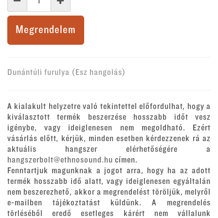
Megrendelem
Dunántúli furulya (Esz hangolás)
A kialakult helyzetre való tekintettel előfordulhat, hogy a
kiválasztott termék beszerzése hosszabb időt vesz
igénybe, vagy ideiglenesen nem megoldható. Ezért
vásárlás előtt, kérjük, minden esetben kérdezzenek rá az
aktuális hangszer elérhetőségére a
hangszerbolt@ethnosound.hu
címen.
Fenntartjuk magunknak a jogot arra, hogy ha az adott
termék hosszabb idő alatt, vagy ideiglenesen egyáltalán
nem beszerezhető, akkor a megrendelést töröljük, melyről
e-mailben tájékoztatást küldünk. A megrendelés
törléséből eredő esetleges kárért nem vállalunk