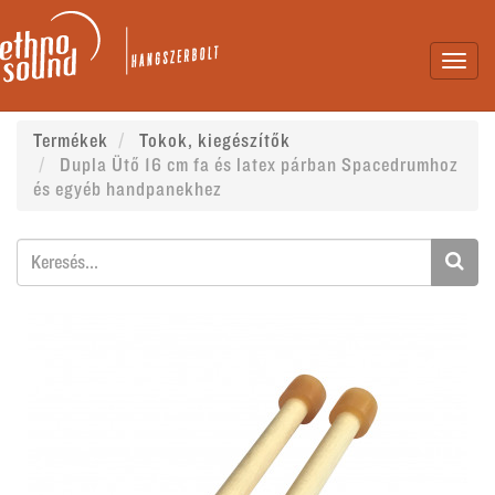
Toggl
navig
Termékek
Tokok, kiegészítők
Dupla Ütő 16 cm fa és latex párban Spacedrumhoz
és egyéb handpanekhez