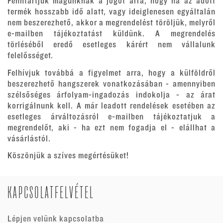
Fenntartjuk magunknak a jogot arra, hogy ha az adott
termék hosszabb idő alatt, vagy ideiglenesen egyáltalán
nem beszerezhető, akkor a megrendelést töröljük, melyről
e-mailben tájékoztatást küldünk. A megrendelés
törléséből eredő esetleges kárért nem vállalunk
felelősséget.
Felhívjuk továbbá a figyelmet arra, hogy a külföldről
beszerezhető hangszerek vonatkozásában - amennyiben
szélsőséges árfolyam-ingadozás indokolja - az árat
korrigálnunk kell. A már leadott rendelések esetében az
esetleges árváltozásról e-mailben tájékoztatjuk a
megrendelőt, aki - ha ezt nem fogadja el - elállhat a
vásárlástól.
Köszönjük a szíves megértésüket!
KAPCSOLATFELVÉTEL
Lépjen velünk kapcsolatba