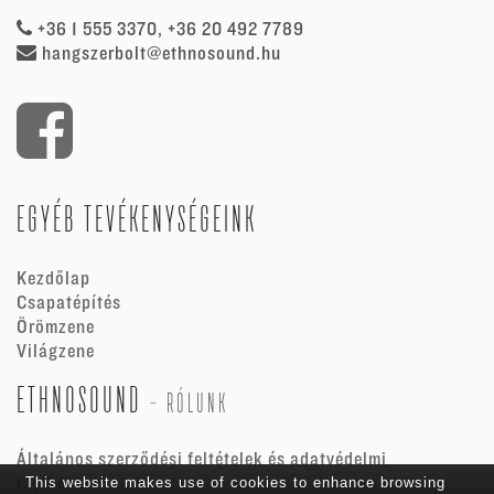
+36 1 555 3370, +36 20 492 7789
hangszerbolt@ethnosound.hu
EGYÉB TEVÉKENYSÉGEINK
Kezdőlap
Csapatépítés
Örömzene
Világzene
ETHNOSOUND
-
RÓLUNK
Általános szerződési feltételek és adatvédelmi
tájékoztató
This website makes use of cookies to enhance browsing