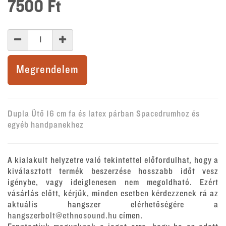
7500
Ft
Megrendelem
Dupla Ütő 16 cm fa és latex párban Spacedrumhoz és
egyéb handpanekhez
A kialakult helyzetre való tekintettel előfordulhat, hogy a
kiválasztott termék beszerzése hosszabb időt vesz
igénybe, vagy ideiglenesen nem megoldható. Ezért
vásárlás előtt, kérjük, minden esetben kérdezzenek rá az
aktuális hangszer elérhetőségére a
hangszerbolt@ethnosound.hu
címen.