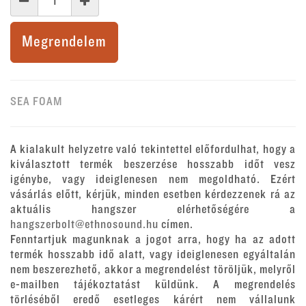
Megrendelem
SEA FOAM
A kialakult helyzetre való tekintettel előfordulhat, hogy a
kiválasztott termék beszerzése hosszabb időt vesz
igénybe, vagy ideiglenesen nem megoldható. Ezért
vásárlás előtt, kérjük, minden esetben kérdezzenek rá az
aktuális hangszer elérhetőségére a
hangszerbolt@ethnosound.hu
címen.
Fenntartjuk magunknak a jogot arra, hogy ha az adott
termék hosszabb idő alatt, vagy ideiglenesen egyáltalán
nem beszerezhető, akkor a megrendelést töröljük, melyről
e-mailben tájékoztatást küldünk. A megrendelés
törléséből eredő esetleges kárért nem vállalunk