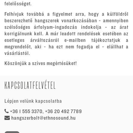
felelősséget.
Felhívjuk továbbá a figyelmet arra, hogy a külföldről
beszerezhető hangszerek vonatkozásában - amennyiben
szélsőséges árfolyam-ingadozás indokolja - az árat
korrigálnunk kell. A már leadott rendelések esetében az
esetleges árváltozásról e-mailben tájékoztatjuk a
megrendelőt, aki - ha ezt nem fogadja el - elállhat a
vásárlástól.
Köszönjük a szíves megértésüket!
KAPCSOLATFELVÉTEL
Lépjen velünk kapcsolatba
+36 1 555 3370, +36 20 492 7789
hangszerbolt@ethnosound.hu