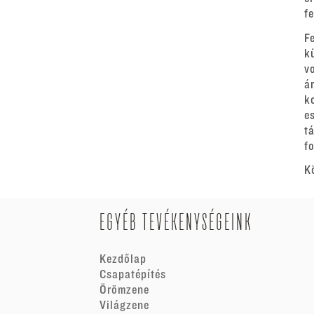
f
F
k
v
á
k
e
t
fo
K
EGYÉB TEVÉKENYSÉGEINK
Kezdőlap
Csapatépítés
Örömzene
Világzene