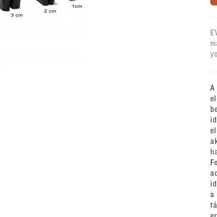
E
m
y
A
e
b
i
e
a
h
F
a
i
a
t
e