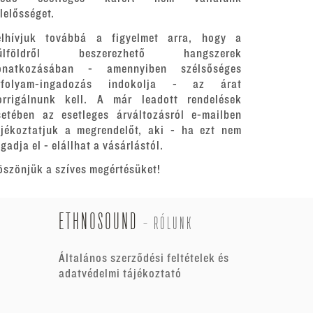
elelősséget.
elhívjuk továbbá a figyelmet arra, hogy a
ülföldről beszerezhető hangszerek
onatkozásában - amennyiben szélsőséges
rfolyam-ingadozás indokolja - az árat
orrigálnunk kell. A már leadott rendelések
setében az esetleges árváltozásról e-mailben
ájékoztatjuk a megrendelőt, aki - ha ezt nem
gadja el - elállhat a vásárlástól.
öszönjük a szíves megértésüket!
ETHNOSOUND
-
RÓLUNK
Általános szerződési feltételek és
adatvédelmi tájékoztató