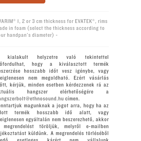
VARIM® 1, 2 or 3 cm thickness for EVATEK®, rims
ade in foam (select the thickness according to
our handpan's diameter) -
 kialakult helyzetre való tekintettel
lőfordulhat, hogy a kiválasztott termék
eszerzése hosszabb időt vesz igénybe, vagy
deiglenesen nem megoldható. Ezért vásárlás
lőtt, kérjük, minden esetben kérdezzenek rá az
ktuális hangszer elérhetőségére a
angszerbolt@ethnosound.hu
címen.
enntartjuk magunknak a jogot arra, hogy ha az
dott termék hosszabb idő alatt, vagy
deiglenesen egyáltalán nem beszerezhető, akkor
 megrendelést töröljük, melyről e-mailben
ájékoztatást küldünk. A megrendelés törléséből
redő esetleges kárért nem vállalunk