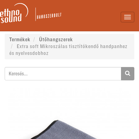
Toggl
navig
Termékek
Ütőhangszerek
Extra soft Mikroszálas tisztítókendő handpanhez
és nyelvesdobhoz