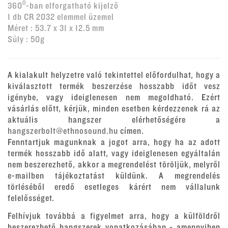
360⁰-ban elforgatható kijelző
1 db CR 2032 elemmel üzemel
Méret : 53.7 x 31 x 12.5 mm
Súly : 50g
A kialakult helyzetre való tekintettel előfordulhat, hogy a
kiválasztott termék beszerzése hosszabb időt vesz
igénybe, vagy ideiglenesen nem megoldható. Ezért
vásárlás előtt, kérjük, minden esetben kérdezzenek rá az
aktuális hangszer elérhetőségére a
hangszerbolt@ethnosound.hu
címen.
Fenntartjuk magunknak a jogot arra, hogy ha az adott
termék hosszabb idő alatt, vagy ideiglenesen egyáltalán
nem beszerezhető, akkor a megrendelést töröljük, melyről
e-mailben tájékoztatást küldünk. A megrendelés
törléséből eredő esetleges kárért nem vállalunk
felelősséget.
Felhívjuk továbbá a figyelmet arra, hogy a külföldről
beszerezhető hangszerek vonatkozásában - amennyiben