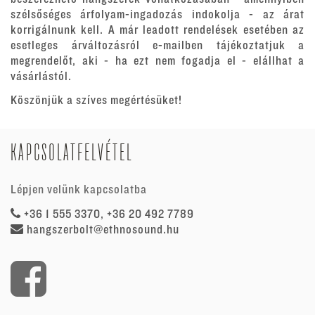
szélsőséges árfolyam-ingadozás indokolja - az árat
korrigálnunk kell. A már leadott rendelések esetében az
esetleges árváltozásról e-mailben tájékoztatjuk a
megrendelőt, aki - ha ezt nem fogadja el - elállhat a
vásárlástól.
Köszönjük a szíves megértésüket!
KAPCSOLATFELVÉTEL
Lépjen velünk kapcsolatba
+36 1 555 3370, +36 20 492 7789
hangszerbolt@ethnosound.hu