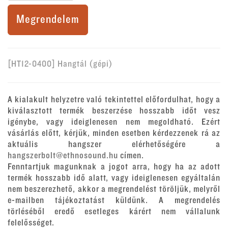
Megrendelem
[HT12-0400] Hangtál (gépi)
A kialakult helyzetre való tekintettel előfordulhat, hogy a
kiválasztott termék beszerzése hosszabb időt vesz
igénybe, vagy ideiglenesen nem megoldható. Ezért
vásárlás előtt, kérjük, minden esetben kérdezzenek rá az
aktuális hangszer elérhetőségére a
hangszerbolt@ethnosound.hu
címen.
Fenntartjuk magunknak a jogot arra, hogy ha az adott
termék hosszabb idő alatt, vagy ideiglenesen egyáltalán
nem beszerezhető, akkor a megrendelést töröljük, melyről
e-mailben tájékoztatást küldünk. A megrendelés
törléséből eredő esetleges kárért nem vállalunk
felelősséget.