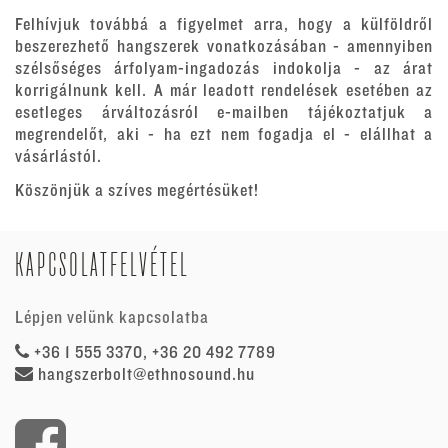
Felhívjuk továbbá a figyelmet arra, hogy a külföldről
beszerezhető hangszerek vonatkozásában - amennyiben
szélsőséges árfolyam-ingadozás indokolja - az árat
korrigálnunk kell. A már leadott rendelések esetében az
esetleges árváltozásról e-mailben tájékoztatjuk a
megrendelőt, aki - ha ezt nem fogadja el - elállhat a
vásárlástól.
Köszönjük a szíves megértésüket!
KAPCSOLATFELVÉTEL
Lépjen velünk kapcsolatba
+36 1 555 3370, +36 20 492 7789
hangszerbolt@ethnosound.hu