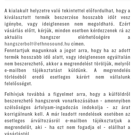
A kialakult helyzetre való tekintettel előfordulhat, hogy a
kiválasztott termék beszerzése hosszabb időt vesz
igénybe, vagy ideiglenesen nem megoldható. Ezért
vásárlás előtt, kérjük, minden esetben kérdezzenek rá az
aktuális hangszer elérhetőségére a
hangszerbolt@ethnosound.hu
címen.
Fenntartjuk magunknak a jogot arra, hogy ha az adott
termék hosszabb idő alatt, vagy ideiglenesen egyáltalán
nem beszerezhető, akkor a megrendelést töröljük, melyről
e-mailben tájékoztatást küldünk. A megrendelés
törléséből eredő esetleges kárért nem vállalunk
felelősséget.
Felhívjuk továbbá a figyelmet arra, hogy a külföldről
beszerezhető hangszerek vonatkozásában - amennyiben
szélsőséges árfolyam-ingadozás indokolja - az árat
korrigálnunk kell. A már leadott rendelések esetében az
esetleges árváltozásról e-mailben tájékoztatjuk a
megrendelőt, aki - ha ezt nem fogadja el - elállhat a
vásárlástól.