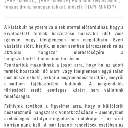
(HAPI-MINIDD),[HAPI-MINIDP] Hapi Mini (Nyelvesdob,
tongue drum, handpan tokkal, ütővel) (HAPI-MINIDP)
A kialakult helyzetre való tekintettel előfordulhat, hogy a
kiválasztott termék beszerzése hosszabb időt vesz
igénybe, vagy ideiglenesen nem megoldható. Ezért
vásárlás előtt, kérjük, minden esetben kérdezzenek rá az
aktuális hangszer elérhetőségére a
hangszerbolt@ethnosound.hu
címen.
Fenntartjuk magunknak a jogot arra, hogy ha az adott
termék hosszabb idő alatt, vagy ideiglenesen egyáltalán
nem beszerezhető, akkor a megrendelést töröljük, melyről
e-mailben tájékoztatást küldünk. A megrendelés
törléséből eredő esetleges kárért nem vállalunk
felelősséget.
Felhívjuk továbbá a figyelmet arra, hogy a külföldről
beszerezhető hangszerek vonatkozásában - amennyiben
szélsőséges árfolyam-ingadozás indokolja - az árat
korrigálnunk kell. A már leadott rendelések esetében az