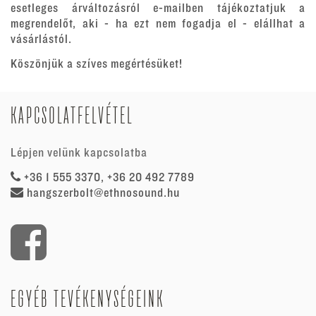
esetleges árváltozásról e-mailben tájékoztatjuk a
megrendelőt, aki - ha ezt nem fogadja el - elállhat a
vásárlástól.
Köszönjük a szíves megértésüket!
KAPCSOLATFELVÉTEL
Lépjen velünk kapcsolatba
+36 1 555 3370, +36 20 492 7789
hangszerbolt@ethnosound.hu
EGYÉB TEVÉKENYSÉGEINK