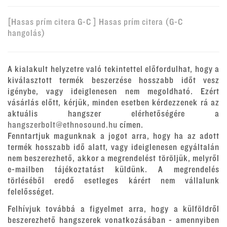
[Hasas prím citera G-C ] Hasas prím citera (G-C
hangolás)
A kialakult helyzetre való tekintettel előfordulhat, hogy a
kiválasztott termék beszerzése hosszabb időt vesz
igénybe, vagy ideiglenesen nem megoldható. Ezért
vásárlás előtt, kérjük, minden esetben kérdezzenek rá az
aktuális hangszer elérhetőségére a
hangszerbolt@ethnosound.hu
címen.
Fenntartjuk magunknak a jogot arra, hogy ha az adott
termék hosszabb idő alatt, vagy ideiglenesen egyáltalán
nem beszerezhető, akkor a megrendelést töröljük, melyről
e-mailben tájékoztatást küldünk. A megrendelés
törléséből eredő esetleges kárért nem vállalunk
felelősséget.
Felhívjuk továbbá a figyelmet arra, hogy a külföldről
beszerezhető hangszerek vonatkozásában - amennyiben