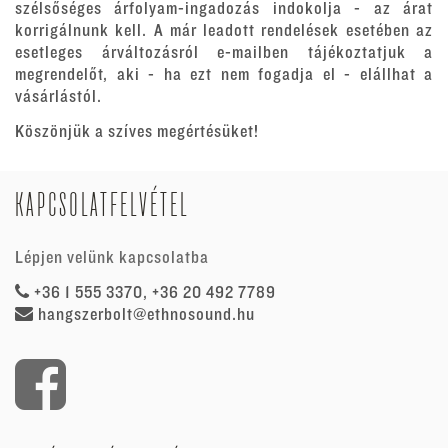
szélsőséges árfolyam-ingadozás indokolja - az árat
korrigálnunk kell. A már leadott rendelések esetében az
esetleges árváltozásról e-mailben tájékoztatjuk a
megrendelőt, aki - ha ezt nem fogadja el - elállhat a
vásárlástól.
Köszönjük a szíves megértésüket!
KAPCSOLATFELVÉTEL
Lépjen velünk kapcsolatba
+36 1 555 3370, +36 20 492 7789
hangszerbolt@ethnosound.hu