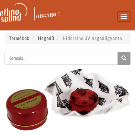
Toggl
navig
Termékek
Hegedű
Hidersine 3V hegedűgyanta