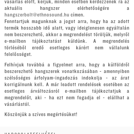
vásárlás előtt, kérjük, minden esetben kérdezzenek rá az
aktuális hangszer elérhetőségére a
hangszerbolt@ethnosound.hu
címen.
Fenntartjuk magunknak a jogot arra, hogy ha az adott
termék hosszabb idő alatt, vagy ideiglenesen egyáltalán
nem beszerezhető, akkor a megrendelést töröljük, melyről
e-mailben tájékoztatást küldünk. A megrendelés
törléséből eredő esetleges kárért nem vállalunk
felelősséget.
Felhívjuk továbbá a figyelmet arra, hogy a külföldről
beszerezhető hangszerek vonatkozásában - amennyiben
szélsőséges árfolyam-ingadozás indokolja - az árat
korrigálnunk kell. A már leadott rendelések esetében az
esetleges árváltozásról e-mailben tájékoztatjuk a
megrendelőt, aki - ha ezt nem fogadja el - elállhat a
vásárlástól.
Köszönjük a szíves megértésüket!