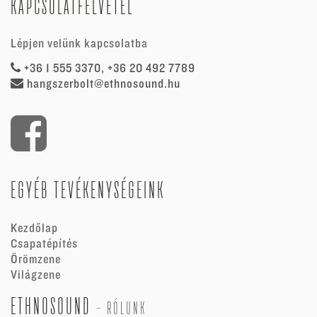
KAPCSOLATFELVÉTEL
Lépjen velünk kapcsolatba
+36 1 555 3370, +36 20 492 7789
hangszerbolt@ethnosound.hu
EGYÉB TEVÉKENYSÉGEINK
Kezdőlap
Csapatépítés
Örömzene
Világzene
ETHNOSOUND
-
RÓLUNK