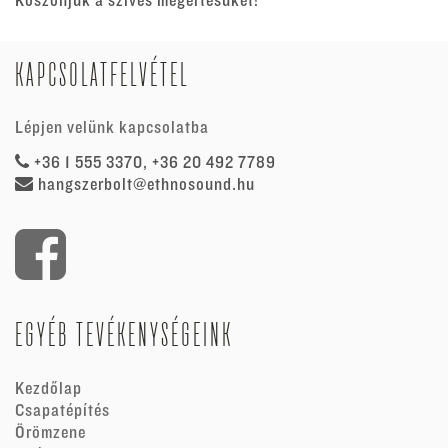
Köszönjük a szíves megértésüket!
KAPCSOLATFELVÉTEL
Lépjen velünk kapcsolatba
+36 1 555 3370, +36 20 492 7789
hangszerbolt@ethnosound.hu
EGYÉB TEVÉKENYSÉGEINK
Kezdőlap
Csapatépítés
Örömzene