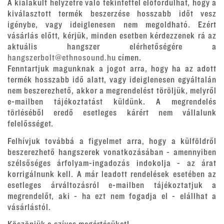
A kialakult helyzetre való tekintettel előfordulhat, hogy a
kiválasztott termék beszerzése hosszabb időt vesz
igénybe, vagy ideiglenesen nem megoldható. Ezért
vásárlás előtt, kérjük, minden esetben kérdezzenek rá az
aktuális hangszer elérhetőségére a
hangszerbolt@ethnosound.hu
címen.
Fenntartjuk magunknak a jogot arra, hogy ha az adott
termék hosszabb idő alatt, vagy ideiglenesen egyáltalán
nem beszerezhető, akkor a megrendelést töröljük, melyről
e-mailben tájékoztatást küldünk. A megrendelés
törléséből eredő esetleges kárért nem vállalunk
felelősséget.
Felhívjuk továbbá a figyelmet arra, hogy a külföldről
beszerezhető hangszerek vonatkozásában - amennyiben
szélsőséges árfolyam-ingadozás indokolja - az árat
korrigálnunk kell. A már leadott rendelések esetében az
esetleges árváltozásról e-mailben tájékoztatjuk a
megrendelőt, aki - ha ezt nem fogadja el - elállhat a
vásárlástól.