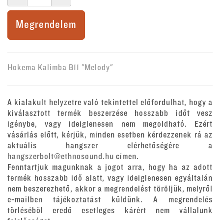
Megrendelem
Hokema Kalimba B11 "Melody"
A kialakult helyzetre való tekintettel előfordulhat, hogy a
kiválasztott termék beszerzése hosszabb időt vesz
igénybe, vagy ideiglenesen nem megoldható. Ezért
vásárlás előtt, kérjük, minden esetben kérdezzenek rá az
aktuális hangszer elérhetőségére a
hangszerbolt@ethnosound.hu
címen.
Fenntartjuk magunknak a jogot arra, hogy ha az adott
termék hosszabb idő alatt, vagy ideiglenesen egyáltalán
nem beszerezhető, akkor a megrendelést töröljük, melyről
e-mailben tájékoztatást küldünk. A megrendelés
törléséből eredő esetleges kárért nem vállalunk