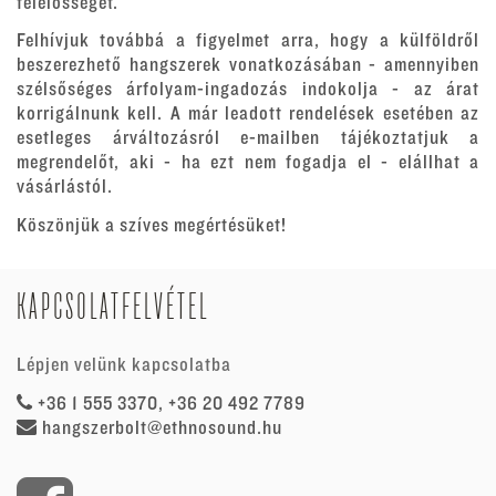
felelősséget.
Felhívjuk továbbá a figyelmet arra, hogy a külföldről
beszerezhető hangszerek vonatkozásában - amennyiben
szélsőséges árfolyam-ingadozás indokolja - az árat
korrigálnunk kell. A már leadott rendelések esetében az
esetleges árváltozásról e-mailben tájékoztatjuk a
megrendelőt, aki - ha ezt nem fogadja el - elállhat a
vásárlástól.
Köszönjük a szíves megértésüket!
KAPCSOLATFELVÉTEL
Lépjen velünk kapcsolatba
+36 1 555 3370, +36 20 492 7789
hangszerbolt@ethnosound.hu