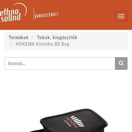
Toggl
navig
Termékek
Tokok, kiegészítők
HOKEMA Kalimba B5 Bag