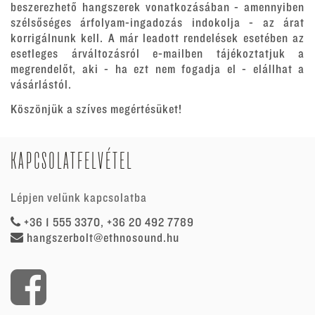
beszerezhető hangszerek vonatkozásában - amennyiben
szélsőséges árfolyam-ingadozás indokolja - az árat
korrigálnunk kell. A már leadott rendelések esetében az
esetleges árváltozásról e-mailben tájékoztatjuk a
megrendelőt, aki - ha ezt nem fogadja el - elállhat a
vásárlástól.
Köszönjük a szíves megértésüket!
KAPCSOLATFELVÉTEL
Lépjen velünk kapcsolatba
+36 1 555 3370, +36 20 492 7789
hangszerbolt@ethnosound.hu