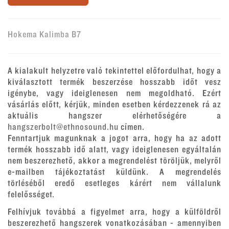
Hokema Kalimba B7
A kialakult helyzetre való tekintettel előfordulhat, hogy a
kiválasztott termék beszerzése hosszabb időt vesz
igénybe, vagy ideiglenesen nem megoldható. Ezért
vásárlás előtt, kérjük, minden esetben kérdezzenek rá az
aktuális hangszer elérhetőségére a
hangszerbolt@ethnosound.hu
címen.
Fenntartjuk magunknak a jogot arra, hogy ha az adott
termék hosszabb idő alatt, vagy ideiglenesen egyáltalán
nem beszerezhető, akkor a megrendelést töröljük, melyről
e-mailben tájékoztatást küldünk. A megrendelés
törléséből eredő esetleges kárért nem vállalunk
felelősséget.
Felhívjuk továbbá a figyelmet arra, hogy a külföldről
beszerezhető hangszerek vonatkozásában - amennyiben