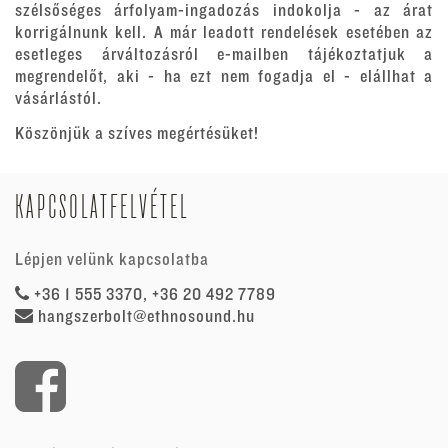
szélsőséges árfolyam-ingadozás indokolja - az árat
korrigálnunk kell. A már leadott rendelések esetében az
esetleges árváltozásról e-mailben tájékoztatjuk a
megrendelőt, aki - ha ezt nem fogadja el - elállhat a
vásárlástól.
Köszönjük a szíves megértésüket!
KAPCSOLATFELVÉTEL
Lépjen velünk kapcsolatba
+36 1 555 3370, +36 20 492 7789
hangszerbolt@ethnosound.hu