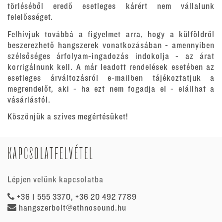
törléséből eredő esetleges kárért nem vállalunk
felelősséget.
Felhívjuk továbbá a figyelmet arra, hogy a külföldről
beszerezhető hangszerek vonatkozásában - amennyiben
szélsőséges árfolyam-ingadozás indokolja - az árat
korrigálnunk kell. A már leadott rendelések esetében az
esetleges árváltozásról e-mailben tájékoztatjuk a
megrendelőt, aki - ha ezt nem fogadja el - elállhat a
vásárlástól.
Köszönjük a szíves megértésüket!
KAPCSOLATFELVÉTEL
Lépjen velünk kapcsolatba
+36 1 555 3370, +36 20 492 7789
hangszerbolt@ethnosound.hu