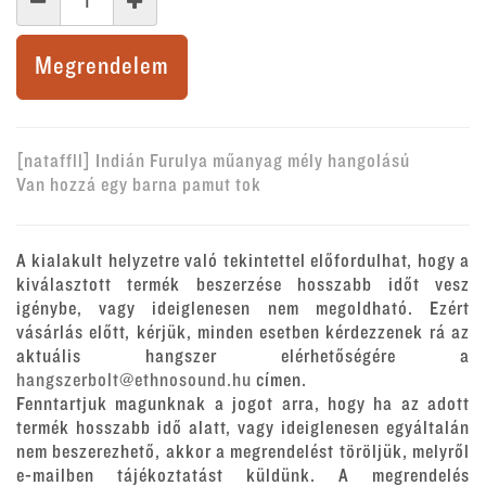
Megrendelem
[nataffll] Indián Furulya műanyag mély hangolású
Van hozzá egy barna pamut tok
A kialakult helyzetre való tekintettel előfordulhat, hogy a
kiválasztott termék beszerzése hosszabb időt vesz
igénybe, vagy ideiglenesen nem megoldható. Ezért
vásárlás előtt, kérjük, minden esetben kérdezzenek rá az
aktuális hangszer elérhetőségére a
hangszerbolt@ethnosound.hu
címen.
Fenntartjuk magunknak a jogot arra, hogy ha az adott
termék hosszabb idő alatt, vagy ideiglenesen egyáltalán
nem beszerezhető, akkor a megrendelést töröljük, melyről
e-mailben tájékoztatást küldünk. A megrendelés