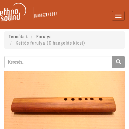
Toggl
navig
Termékek
Furulya
Kettős furulya (G hangolás kicsi)