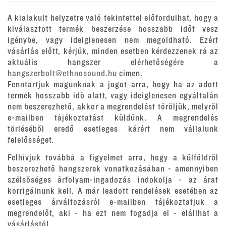
A kialakult helyzetre való tekintettel előfordulhat, hogy a
kiválasztott termék beszerzése hosszabb időt vesz
igénybe, vagy ideiglenesen nem megoldható. Ezért
vásárlás előtt, kérjük, minden esetben kérdezzenek rá az
aktuális hangszer elérhetőségére a
hangszerbolt@ethnosound.hu
címen.
Fenntartjuk magunknak a jogot arra, hogy ha az adott
termék hosszabb idő alatt, vagy ideiglenesen egyáltalán
nem beszerezhető, akkor a megrendelést töröljük, melyről
e-mailben tájékoztatást küldünk. A megrendelés
törléséből eredő esetleges kárért nem vállalunk
felelősséget.
Felhívjuk továbbá a figyelmet arra, hogy a külföldről
beszerezhető hangszerek vonatkozásában - amennyiben
szélsőséges árfolyam-ingadozás indokolja - az árat
korrigálnunk kell. A már leadott rendelések esetében az
esetleges árváltozásról e-mailben tájékoztatjuk a
megrendelőt, aki - ha ezt nem fogadja el - elállhat a
vásárlástól.