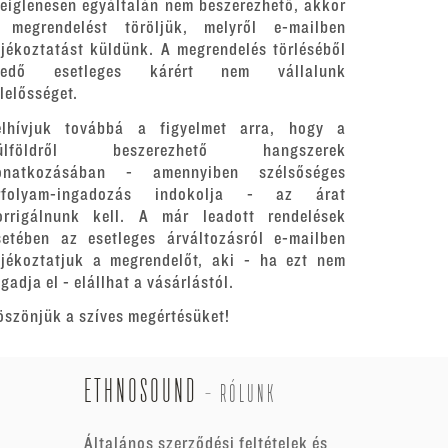
deiglenesen egyáltalán nem beszerezhető, akkor
 megrendelést töröljük, melyről e-mailben
ájékoztatást küldünk. A megrendelés törléséből
redő esetleges kárért nem vállalunk
elelősséget.
elhívjuk továbbá a figyelmet arra, hogy a
ülföldről beszerezhető hangszerek
onatkozásában - amennyiben szélsőséges
rfolyam-ingadozás indokolja - az árat
orrigálnunk kell. A már leadott rendelések
setében az esetleges árváltozásról e-mailben
ájékoztatjuk a megrendelőt, aki - ha ezt nem
gadja el - elállhat a vásárlástól.
öszönjük a szíves megértésüket!
ETHNOSOUND
-
RÓLUNK
Általános szerződési feltételek és