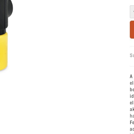
S
A
e
b
i
e
a
h
F
a