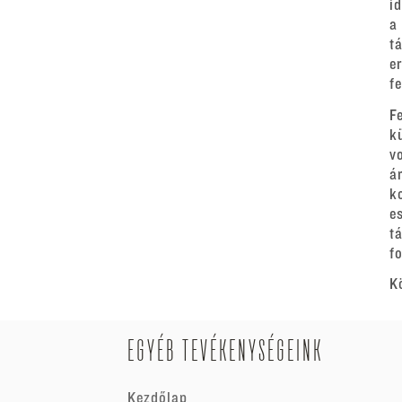
i
a
t
e
f
F
k
v
á
k
e
t
fo
K
EGYÉB TEVÉKENYSÉGEINK
Kezdőlap