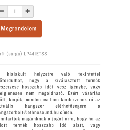
Megrendelem
oft (sárga) LP441ETSS
 kialakult helyzetre való tekintettel
lőfordulhat, hogy a kiválasztott termék
eszerzése hosszabb időt vesz igénybe, vagy
deiglenesen nem megoldható. Ezért vásárlás
lőtt, kérjük, minden esetben kérdezzenek rá az
ktuális hangszer elérhetőségére a
angszerbolt@ethnosound.hu
címen.
enntartjuk magunknak a jogot arra, hogy ha az
dott termék hosszabb idő alatt, vagy