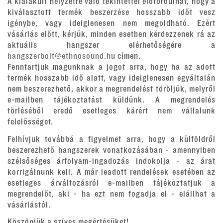
A kialakult helyzetre való tekintettel előfordulhat, hogy a
kiválasztott termék beszerzése hosszabb időt vesz
igénybe, vagy ideiglenesen nem megoldható. Ezért
vásárlás előtt, kérjük, minden esetben kérdezzenek rá az
aktuális hangszer elérhetőségére a
hangszerbolt@ethnosound.hu
címen.
Fenntartjuk magunknak a jogot arra, hogy ha az adott
termék hosszabb idő alatt, vagy ideiglenesen egyáltalán
nem beszerezhető, akkor a megrendelést töröljük, melyről
e-mailben tájékoztatást küldünk. A megrendelés
törléséből eredő esetleges kárért nem vállalunk
felelősséget.
Felhívjuk továbbá a figyelmet arra, hogy a külföldről
beszerezhető hangszerek vonatkozásában - amennyiben
szélsőséges árfolyam-ingadozás indokolja - az árat
korrigálnunk kell. A már leadott rendelések esetében az
esetleges árváltozásról e-mailben tájékoztatjuk a
megrendelőt, aki - ha ezt nem fogadja el - elállhat a
vásárlástól.
Köszönjük a szíves megértésüket!