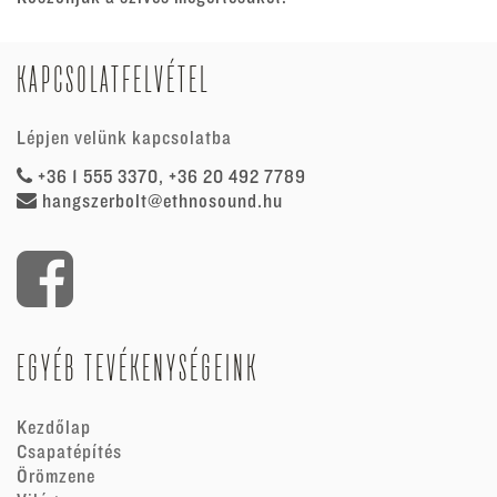
KAPCSOLATFELVÉTEL
Lépjen velünk kapcsolatba
+36 1 555 3370, +36 20 492 7789
hangszerbolt@ethnosound.hu
EGYÉB TEVÉKENYSÉGEINK
Kezdőlap
Csapatépítés
Örömzene