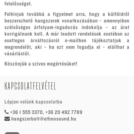
felelősséget.
Felhívjuk továbbá a figyelmet arra, hogy a külföldről
beszerezhető hangszerek vonatkozásában - amennyiben
szélsőséges árfolyam-ingadozás indokolja - az árat
korrigálnunk kell. A már leadott rendelések esetében az
esetleges árváltozásról e-mailben tájékoztatjuk a
megrendelőt, aki - ha ezt nem fogadja el - elállhat a
vásárlástól.
Köszönjük a szíves megértésüket!
KAPCSOLATFELVÉTEL
Lépjen velünk kapcsolatba
+36 1 555 3370, +36 20 492 7789
hangszerbolt@ethnosound.hu