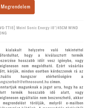
Megrendelem
WG-TT18] Meinl Sonic Energy 18"/45CM WIND
ONG
 kialakult helyzetre való tekintettel
lőfordulhat, hogy a kiválasztott termék
eszerzése hosszabb időt vesz igénybe, vagy
deiglenesen nem megoldható. Ezért vásárlás
lőtt, kérjük, minden esetben kérdezzenek rá az
ktuális hangszer elérhetőségére a
angszerbolt@ethnosound.hu
címen.
enntartjuk magunknak a jogot arra, hogy ha az
dott termék hosszabb idő alatt, vagy
deiglenesen egyáltalán nem beszerezhető, akkor
 megrendelést töröljük, melyről e-mailben