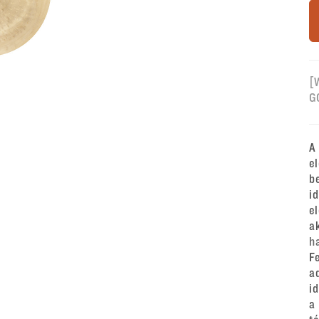
[
G
A
e
b
i
e
a
h
F
a
i
a