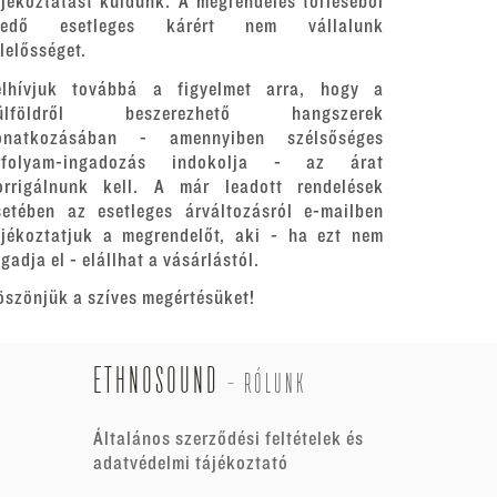
ájékoztatást küldünk. A megrendelés törléséből
redő esetleges kárért nem vállalunk
elelősséget.
elhívjuk továbbá a figyelmet arra, hogy a
ülföldről beszerezhető hangszerek
onatkozásában - amennyiben szélsőséges
rfolyam-ingadozás indokolja - az árat
orrigálnunk kell. A már leadott rendelések
setében az esetleges árváltozásról e-mailben
ájékoztatjuk a megrendelőt, aki - ha ezt nem
gadja el - elállhat a vásárlástól.
öszönjük a szíves megértésüket!
ETHNOSOUND
-
RÓLUNK
Általános szerződési feltételek és
adatvédelmi tájékoztató