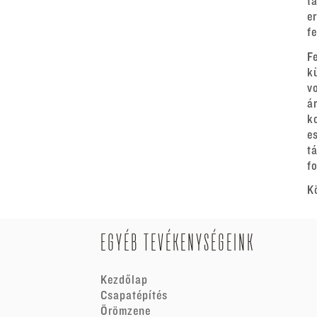
t
e
f
F
k
v
á
k
e
t
fo
K
EGYÉB TEVÉKENYSÉGEINK
Kezdőlap
Csapatépítés
Örömzene