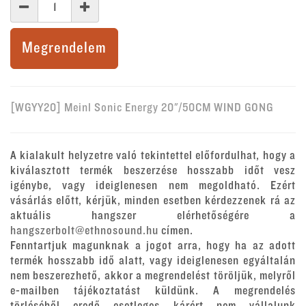
Megrendelem
[WGYY20] Meinl Sonic Energy 20"/50CM WIND GONG
A kialakult helyzetre való tekintettel előfordulhat, hogy a
kiválasztott termék beszerzése hosszabb időt vesz
igénybe, vagy ideiglenesen nem megoldható. Ezért
vásárlás előtt, kérjük, minden esetben kérdezzenek rá az
aktuális hangszer elérhetőségére a
hangszerbolt@ethnosound.hu
címen.
Fenntartjuk magunknak a jogot arra, hogy ha az adott
termék hosszabb idő alatt, vagy ideiglenesen egyáltalán
nem beszerezhető, akkor a megrendelést töröljük, melyről
e-mailben tájékoztatást küldünk. A megrendelés