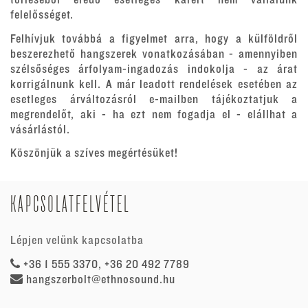
törléséből eredő esetleges kárért nem vállalunk
felelősséget.
Felhívjuk továbbá a figyelmet arra, hogy a külföldről
beszerezhető hangszerek vonatkozásában - amennyiben
szélsőséges árfolyam-ingadozás indokolja - az árat
korrigálnunk kell. A már leadott rendelések esetében az
esetleges árváltozásról e-mailben tájékoztatjuk a
megrendelőt, aki - ha ezt nem fogadja el - elállhat a
vásárlástól.
Köszönjük a szíves megértésüket!
KAPCSOLATFELVÉTEL
Lépjen velünk kapcsolatba
+36 1 555 3370, +36 20 492 7789
hangszerbolt@ethnosound.hu