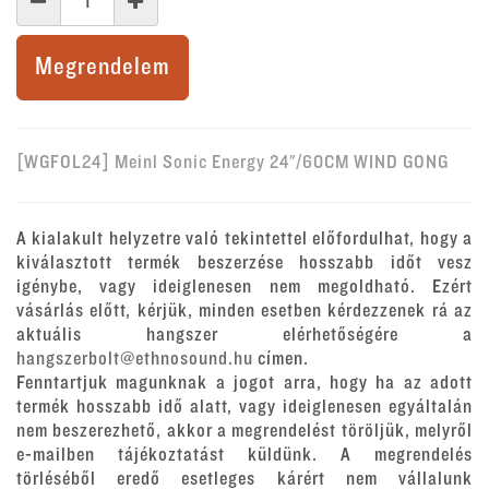
Megrendelem
[WGFOL24] Meinl Sonic Energy 24"/60CM WIND GONG
A kialakult helyzetre való tekintettel előfordulhat, hogy a
kiválasztott termék beszerzése hosszabb időt vesz
igénybe, vagy ideiglenesen nem megoldható. Ezért
vásárlás előtt, kérjük, minden esetben kérdezzenek rá az
aktuális hangszer elérhetőségére a
hangszerbolt@ethnosound.hu
címen.
Fenntartjuk magunknak a jogot arra, hogy ha az adott
termék hosszabb idő alatt, vagy ideiglenesen egyáltalán
nem beszerezhető, akkor a megrendelést töröljük, melyről
e-mailben tájékoztatást küldünk. A megrendelés
törléséből eredő esetleges kárért nem vállalunk