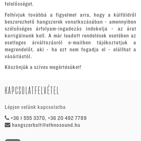
felelősséget.
Felhívjuk továbbá a figyelmet arra, hogy a külföldről
beszerezhető hangszerek vonatkozásában - amennyiben
szélsőséges árfolyam-ingadozás indokolja - az árat
korrigálnunk kell. A már leadott rendelések esetében az
esetleges árváltozásról e-mailben tájékoztatjuk a
megrendelőt, aki - ha ezt nem fogadja el - elállhat a
vásárlástól.
Köszönjük a szíves megértésüket!
KAPCSOLATFELVÉTEL
Lépjen velünk kapcsolatba
+36 1 555 3370, +36 20 492 7789
hangszerbolt@ethnosound.hu