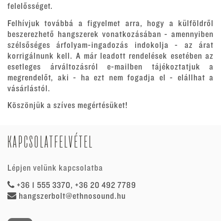
felelősséget.
Felhívjuk továbbá a figyelmet arra, hogy a külföldről
beszerezhető hangszerek vonatkozásában - amennyiben
szélsőséges árfolyam-ingadozás indokolja - az árat
korrigálnunk kell. A már leadott rendelések esetében az
esetleges árváltozásról e-mailben tájékoztatjuk a
megrendelőt, aki - ha ezt nem fogadja el - elállhat a
vásárlástól.
Köszönjük a szíves megértésüket!
KAPCSOLATFELVÉTEL
Lépjen velünk kapcsolatba
+36 1 555 3370, +36 20 492 7789
hangszerbolt@ethnosound.hu