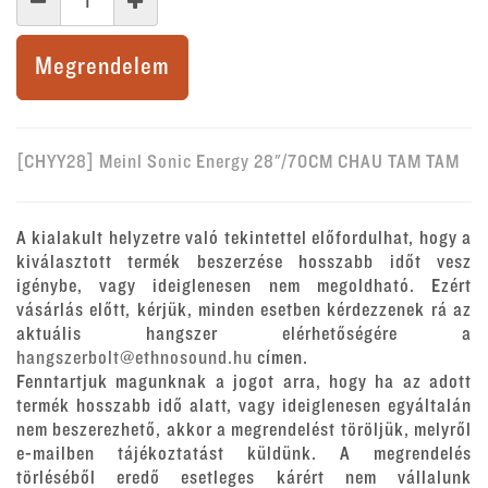
Megrendelem
[CHYY28] Meinl Sonic Energy 28"/70CM CHAU TAM TAM
A kialakult helyzetre való tekintettel előfordulhat, hogy a
kiválasztott termék beszerzése hosszabb időt vesz
igénybe, vagy ideiglenesen nem megoldható. Ezért
vásárlás előtt, kérjük, minden esetben kérdezzenek rá az
aktuális hangszer elérhetőségére a
hangszerbolt@ethnosound.hu
címen.
Fenntartjuk magunknak a jogot arra, hogy ha az adott
termék hosszabb idő alatt, vagy ideiglenesen egyáltalán
nem beszerezhető, akkor a megrendelést töröljük, melyről
e-mailben tájékoztatást küldünk. A megrendelés
törléséből eredő esetleges kárért nem vállalunk