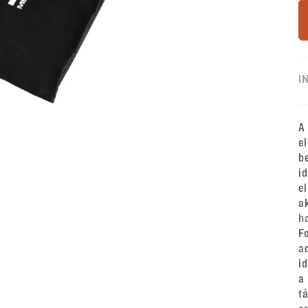
I
A
e
b
i
e
a
h
F
a
i
a
t