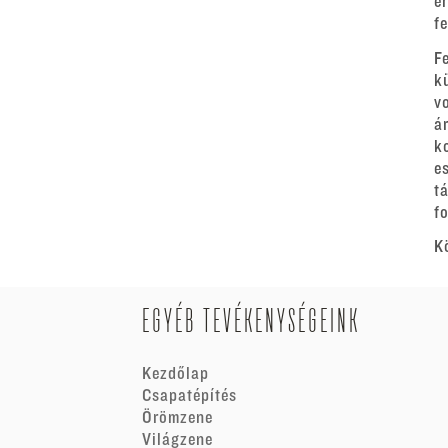
e
f
F
k
v
á
k
e
t
fo
K
EGYÉB TEVÉKENYSÉGEINK
Kezdőlap
Csapatépítés
Örömzene
Világzene