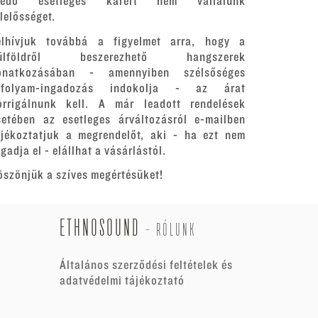
redő esetleges kárért nem vállalunk
elelősséget.
elhívjuk továbbá a figyelmet arra, hogy a
ülföldről beszerezhető hangszerek
onatkozásában - amennyiben szélsőséges
rfolyam-ingadozás indokolja - az árat
orrigálnunk kell. A már leadott rendelések
setében az esetleges árváltozásról e-mailben
ájékoztatjuk a megrendelőt, aki - ha ezt nem
gadja el - elállhat a vásárlástól.
öszönjük a szíves megértésüket!
ETHNOSOUND
-
RÓLUNK
Általános szerződési feltételek és
adatvédelmi tájékoztató