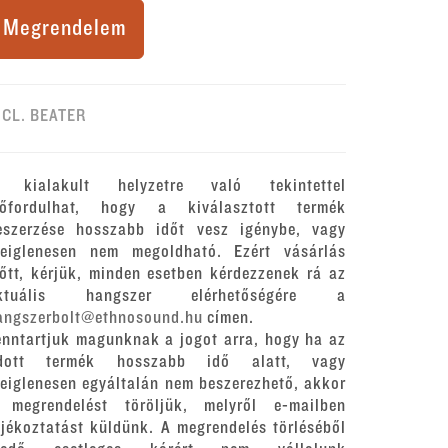
Megrendelem
NCL. BEATER
 kialakult helyzetre való tekintettel
lőfordulhat, hogy a kiválasztott termék
eszerzése hosszabb időt vesz igénybe, vagy
deiglenesen nem megoldható. Ezért vásárlás
lőtt, kérjük, minden esetben kérdezzenek rá az
ktuális hangszer elérhetőségére a
angszerbolt@ethnosound.hu
címen.
enntartjuk magunknak a jogot arra, hogy ha az
dott termék hosszabb idő alatt, vagy
deiglenesen egyáltalán nem beszerezhető, akkor
 megrendelést töröljük, melyről e-mailben
ájékoztatást küldünk. A megrendelés törléséből