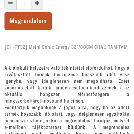
Megrendelem
[CH-TT32] Meinl Sonic Energy 32"/80CM CHAU TAM TAM
A kialakult helyzetre való tekintettel előfordulhat, hogy a
kiválasztott termék beszerzése hosszabb időt vesz
igénybe, vagy ideiglenesen nem megoldható. Ezért
vásárlás előtt, kérjük, minden esetben kérdezzenek rá az
aktuális hangszer elérhetőségére a
hangszerbolt@ethnosound.hu
címen.
Fenntartjuk magunknak a jogot arra, hogy ha az adott
termék hosszabb idő alatt, vagy ideiglenesen egyáltalán
nem beszerezhető, akkor a megrendelést töröljük, melyről
e-mailben tájékoztatást küldünk. A megrendelés