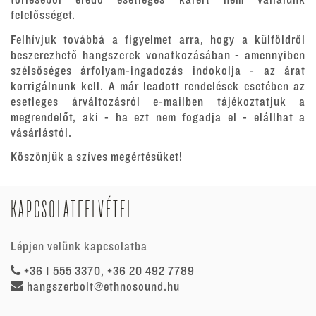
törléséből eredő esetleges kárért nem vállalunk
felelősséget.
Felhívjuk továbbá a figyelmet arra, hogy a külföldről
beszerezhető hangszerek vonatkozásában - amennyiben
szélsőséges árfolyam-ingadozás indokolja - az árat
korrigálnunk kell. A már leadott rendelések esetében az
esetleges árváltozásról e-mailben tájékoztatjuk a
megrendelőt, aki - ha ezt nem fogadja el - elállhat a
vásárlástól.
Köszönjük a szíves megértésüket!
KAPCSOLATFELVÉTEL
Lépjen velünk kapcsolatba
+36 1 555 3370, +36 20 492 7789
hangszerbolt@ethnosound.hu