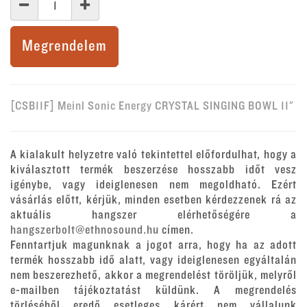
Megrendelem
[CSB11F] Meinl Sonic Energy CRYSTAL SINGING BOWL 11"
A kialakult helyzetre való tekintettel előfordulhat, hogy a
kiválasztott termék beszerzése hosszabb időt vesz
igénybe, vagy ideiglenesen nem megoldható. Ezért
vásárlás előtt, kérjük, minden esetben kérdezzenek rá az
aktuális hangszer elérhetőségére a
hangszerbolt@ethnosound.hu
címen.
Fenntartjuk magunknak a jogot arra, hogy ha az adott
termék hosszabb idő alatt, vagy ideiglenesen egyáltalán
nem beszerezhető, akkor a megrendelést töröljük, melyről
e-mailben tájékoztatást küldünk. A megrendelés
törléséből eredő esetleges kárért nem vállalunk