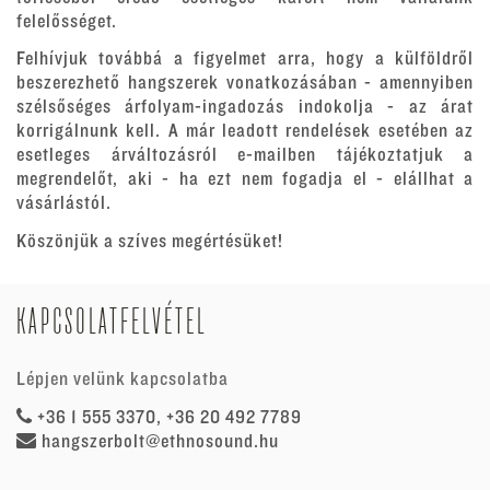
felelősséget.
Felhívjuk továbbá a figyelmet arra, hogy a külföldről
beszerezhető hangszerek vonatkozásában - amennyiben
szélsőséges árfolyam-ingadozás indokolja - az árat
korrigálnunk kell. A már leadott rendelések esetében az
esetleges árváltozásról e-mailben tájékoztatjuk a
megrendelőt, aki - ha ezt nem fogadja el - elállhat a
vásárlástól.
Köszönjük a szíves megértésüket!
KAPCSOLATFELVÉTEL
Lépjen velünk kapcsolatba
+36 1 555 3370, +36 20 492 7789
hangszerbolt@ethnosound.hu