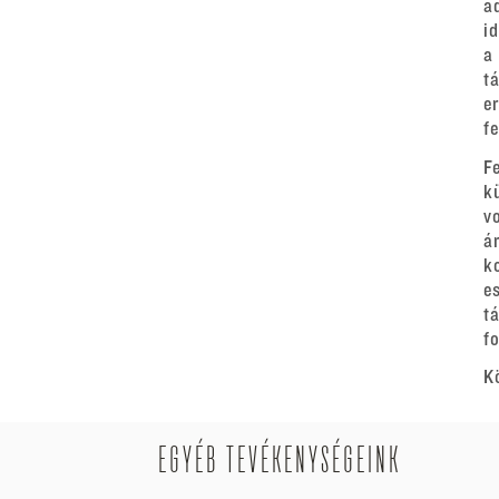
a
i
a
t
e
f
F
k
v
á
k
e
t
fo
K
EGYÉB TEVÉKENYSÉGEINK