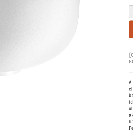
[
B
A
e
b
i
e
a
h
F