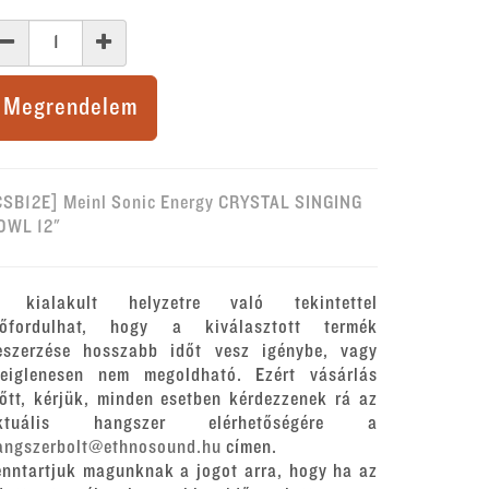
Megrendelem
CSB12E] Meinl Sonic Energy CRYSTAL SINGING
OWL 12"
 kialakult helyzetre való tekintettel
lőfordulhat, hogy a kiválasztott termék
eszerzése hosszabb időt vesz igénybe, vagy
deiglenesen nem megoldható. Ezért vásárlás
lőtt, kérjük, minden esetben kérdezzenek rá az
ktuális hangszer elérhetőségére a
angszerbolt@ethnosound.hu
címen.
enntartjuk magunknak a jogot arra, hogy ha az