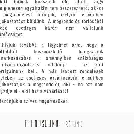
dott termék hosszabb idő alatt, vagy
deiglenesen egyáltalán nem beszerezhető, akkor
 megrendelést töröljük, melyről e-mailben
ájékoztatást küldünk. A megrendelés törléséből
redő esetleges kárért nem vállalunk
elelősséget.
elhívjuk továbbá a figyelmet arra, hogy a
ülföldről beszerezhető hangszerek
onatkozásában - amennyiben szélsőséges
rfolyam-ingadozás indokolja - az árat
orrigálnunk kell. A már leadott rendelések
setében az esetleges árváltozásról e-mailben
ájékoztatjuk a megrendelőt, aki - ha ezt nem
gadja el - elállhat a vásárlástól.
öszönjük a szíves megértésüket!
ETHNOSOUND
-
RÓLUNK