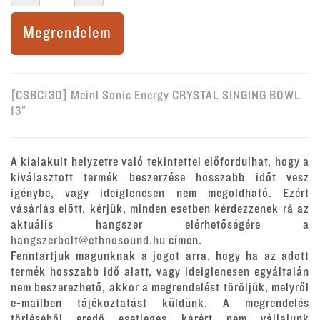
Megrendelem
[CSBC13D] Meinl Sonic Energy CRYSTAL SINGING BOWL
13"
A kialakult helyzetre való tekintettel előfordulhat, hogy a
kiválasztott termék beszerzése hosszabb időt vesz
igénybe, vagy ideiglenesen nem megoldható. Ezért
vásárlás előtt, kérjük, minden esetben kérdezzenek rá az
aktuális hangszer elérhetőségére a
hangszerbolt@ethnosound.hu
címen.
Fenntartjuk magunknak a jogot arra, hogy ha az adott
termék hosszabb idő alatt, vagy ideiglenesen egyáltalán
nem beszerezhető, akkor a megrendelést töröljük, melyről
e-mailben tájékoztatást küldünk. A megrendelés
törléséből eredő esetleges kárért nem vállalunk