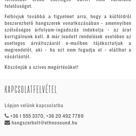
felelősséget.
Felhívjuk továbbá a figyelmet arra, hogy a külföldről
beszerezhető hangszerek vonatkozásában - amennyiben
szélsőséges árfolyam-ingadozás indokolja - az árat
korrigálnunk kell. A már leadott rendelések esetében az
esetleges árváltozásról e-mailben tájékoztatjuk a
megrendelőt, aki - ha ezt nem fogadja el - elállhat a
vásárlástól.
Köszönjük a szíves megértésüket!
KAPCSOLATFELVÉTEL
Lépjen velünk kapcsolatba
+36 1 555 3370, +36 20 492 7789
hangszerbolt@ethnosound.hu