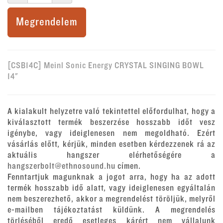
Megrendelem
[CSB14C] Meinl Sonic Energy CRYSTAL SINGING BOWL
14"
A kialakult helyzetre való tekintettel előfordulhat, hogy a
kiválasztott termék beszerzése hosszabb időt vesz
igénybe, vagy ideiglenesen nem megoldható. Ezért
vásárlás előtt, kérjük, minden esetben kérdezzenek rá az
aktuális hangszer elérhetőségére a
hangszerbolt@ethnosound.hu
címen.
Fenntartjuk magunknak a jogot arra, hogy ha az adott
termék hosszabb idő alatt, vagy ideiglenesen egyáltalán
nem beszerezhető, akkor a megrendelést töröljük, melyről
e-mailben tájékoztatást küldünk. A megrendelés
törléséből eredő esetleges kárért nem vállalunk