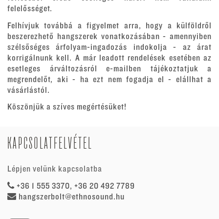
felelősséget.
Felhívjuk továbbá a figyelmet arra, hogy a külföldről
beszerezhető hangszerek vonatkozásában - amennyiben
szélsőséges árfolyam-ingadozás indokolja - az árat
korrigálnunk kell. A már leadott rendelések esetében az
esetleges árváltozásról e-mailben tájékoztatjuk a
megrendelőt, aki - ha ezt nem fogadja el - elállhat a
vásárlástól.
Köszönjük a szíves megértésüket!
KAPCSOLATFELVÉTEL
Lépjen velünk kapcsolatba
+36 1 555 3370, +36 20 492 7789
hangszerbolt@ethnosound.hu