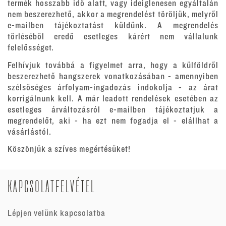
termék hosszabb idő alatt, vagy ideiglenesen egyáltalán
nem beszerezhető, akkor a megrendelést töröljük, melyről
e-mailben tájékoztatást küldünk. A megrendelés
törléséből eredő esetleges kárért nem vállalunk
felelősséget.
Felhívjuk továbbá a figyelmet arra, hogy a külföldről
beszerezhető hangszerek vonatkozásában - amennyiben
szélsőséges árfolyam-ingadozás indokolja - az árat
korrigálnunk kell. A már leadott rendelések esetében az
esetleges árváltozásról e-mailben tájékoztatjuk a
megrendelőt, aki - ha ezt nem fogadja el - elállhat a
vásárlástól.
Köszönjük a szíves megértésüket!
KAPCSOLATFELVÉTEL
Lépjen velünk kapcsolatba