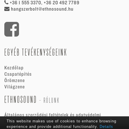
+36 1 555 3370, +36 20 492 7789
hangszerbolt@ethnosound.hu
EGYÉB TEVÉKENYSÉGEINK
Kezdőlap
Csapatépítés
Örömzene
Világzene
ETHNOSOUND
-
RÓLUNK
Általános szerződési feltételek és adatvédelmi
tájékoztató
This website makes use of cookies to enhance browsing
experience and provide additional functionality.
Details