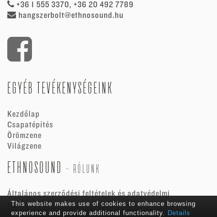
+36 1 555 3370, +36 20 492 7789
hangszerbolt@ethnosound.hu
EGYÉB TEVÉKENYSÉGEINK
Kezdőlap
Csapatépítés
Örömzene
Világzene
ETHNOSOUND
-
RÓLUNK
Általános szerződési feltételek és adatvédelmi
tájékoztató
This website makes use of cookies to enhance browsing
experience and provide additional functionality.
Details