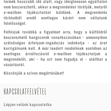
termék hosszabb idő alatt, vagy ideiglenesen egyáltalán
nem beszerezhető, akkor a megrendelést töröljük, melyről
e-mailben tájékoztatást küldünk. A megrendelés
törléséből eredő esetleges kárért nem vállalunk
felelősséget.
Felhívjuk továbbá a figyelmet arra, hogy a külföldről
beszerezhető hangszerek vonatkozásában - amennyiben
szélsőséges árfolyam-ingadozás indokolja - az árat
korrigálnunk kell. A már leadott rendelések esetében az
esetleges árváltozásról e-mailben tájékoztatjuk a
megrendelőt, aki - ha ezt nem fogadja el - elállhat a
vásárlástól.
Köszönjük a szíves megértésüket!
KAPCSOLATFELVÉTEL
Lépjen velünk kapcsolatba