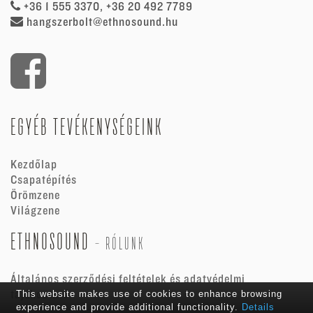
+36 1 555 3370, +36 20 492 7789
hangszerbolt@ethnosound.hu
EGYÉB TEVÉKENYSÉGEINK
Kezdőlap
Csapatépítés
Örömzene
Világzene
ETHNOSOUND
-
RÓLUNK
Általános szerződési feltételek és adatvédelmi
tájékoztató
This website makes use of cookies to enhance browsing
experience and provide additional functionality.
Details