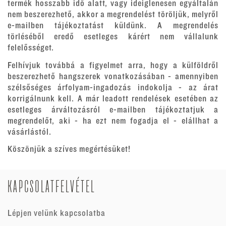
termék hosszabb idő alatt, vagy ideiglenesen egyáltalán
nem beszerezhető, akkor a megrendelést töröljük, melyről
e-mailben tájékoztatást küldünk. A megrendelés
törléséből eredő esetleges kárért nem vállalunk
felelősséget.
Felhívjuk továbbá a figyelmet arra, hogy a külföldről
beszerezhető hangszerek vonatkozásában - amennyiben
szélsőséges árfolyam-ingadozás indokolja - az árat
korrigálnunk kell. A már leadott rendelések esetében az
esetleges árváltozásról e-mailben tájékoztatjuk a
megrendelőt, aki - ha ezt nem fogadja el - elállhat a
vásárlástól.
Köszönjük a szíves megértésüket!
KAPCSOLATFELVÉTEL
Lépjen velünk kapcsolatba