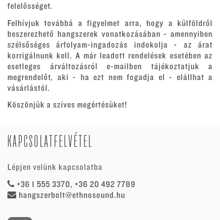
felelősséget.
Felhívjuk továbbá a figyelmet arra, hogy a külföldről
beszerezhető hangszerek vonatkozásában - amennyiben
szélsőséges árfolyam-ingadozás indokolja - az árat
korrigálnunk kell. A már leadott rendelések esetében az
esetleges árváltozásról e-mailben tájékoztatjuk a
megrendelőt, aki - ha ezt nem fogadja el - elállhat a
vásárlástól.
Köszönjük a szíves megértésüket!
KAPCSOLATFELVÉTEL
Lépjen velünk kapcsolatba
+36 1 555 3370, +36 20 492 7789
hangszerbolt@ethnosound.hu