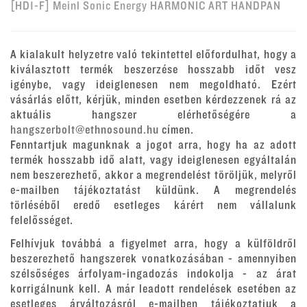
[HD1-F] Meinl Sonic Energy HARMONIC ART HANDPAN
A kialakult helyzetre való tekintettel előfordulhat, hogy a
kiválasztott termék beszerzése hosszabb időt vesz
igénybe, vagy ideiglenesen nem megoldható. Ezért
vásárlás előtt, kérjük, minden esetben kérdezzenek rá az
aktuális hangszer elérhetőségére a
hangszerbolt@ethnosound.hu
címen.
Fenntartjuk magunknak a jogot arra, hogy ha az adott
termék hosszabb idő alatt, vagy ideiglenesen egyáltalán
nem beszerezhető, akkor a megrendelést töröljük, melyről
e-mailben tájékoztatást küldünk. A megrendelés
törléséből eredő esetleges kárért nem vállalunk
felelősséget.
Felhívjuk továbbá a figyelmet arra, hogy a külföldről
beszerezhető hangszerek vonatkozásában - amennyiben
szélsőséges árfolyam-ingadozás indokolja - az árat
korrigálnunk kell. A már leadott rendelések esetében az
esetleges árváltozásról e-mailben tájékoztatjuk a