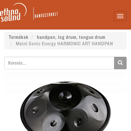
Toggl
navig
Termékek
handpan, log drum, tongue drum
Meinl Sonic Energy HARMONIC ART HANDPAN