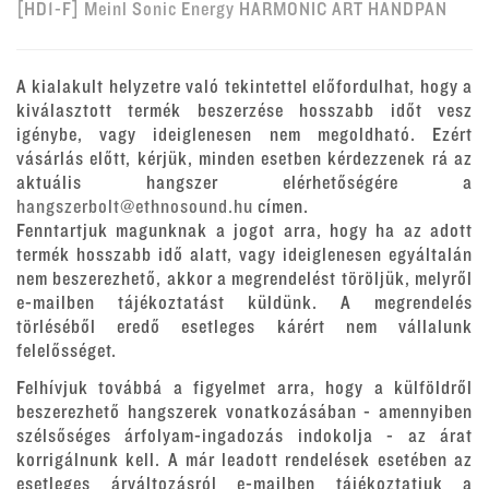
[HD1-F] Meinl Sonic Energy HARMONIC ART HANDPAN
A kialakult helyzetre való tekintettel előfordulhat, hogy a
kiválasztott termék beszerzése hosszabb időt vesz
igénybe, vagy ideiglenesen nem megoldható. Ezért
vásárlás előtt, kérjük, minden esetben kérdezzenek rá az
aktuális hangszer elérhetőségére a
hangszerbolt@ethnosound.hu
címen.
Fenntartjuk magunknak a jogot arra, hogy ha az adott
termék hosszabb idő alatt, vagy ideiglenesen egyáltalán
nem beszerezhető, akkor a megrendelést töröljük, melyről
e-mailben tájékoztatást küldünk. A megrendelés
törléséből eredő esetleges kárért nem vállalunk
felelősséget.
Felhívjuk továbbá a figyelmet arra, hogy a külföldről
beszerezhető hangszerek vonatkozásában - amennyiben
szélsőséges árfolyam-ingadozás indokolja - az árat
korrigálnunk kell. A már leadott rendelések esetében az
esetleges árváltozásról e-mailben tájékoztatjuk a