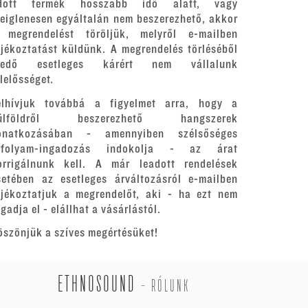
dott termék hosszabb idő alatt, vagy
deiglenesen egyáltalán nem beszerezhető, akkor
 megrendelést töröljük, melyről e-mailben
ájékoztatást küldünk. A megrendelés törléséből
redő esetleges kárért nem vállalunk
elelősséget.
elhívjuk továbbá a figyelmet arra, hogy a
ülföldről beszerezhető hangszerek
onatkozásában - amennyiben szélsőséges
rfolyam-ingadozás indokolja - az árat
orrigálnunk kell. A már leadott rendelések
setében az esetleges árváltozásról e-mailben
ájékoztatjuk a megrendelőt, aki - ha ezt nem
gadja el - elállhat a vásárlástól.
öszönjük a szíves megértésüket!
ETHNOSOUND
-
RÓLUNK