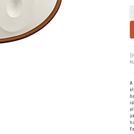
[
H
A
e
b
i
e
a
h
F