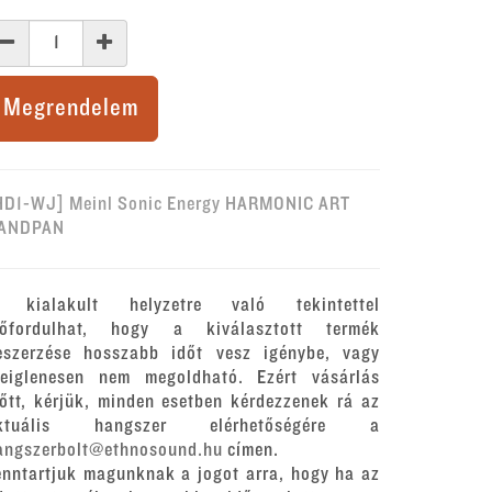
Megrendelem
HD1-WJ] Meinl Sonic Energy HARMONIC ART
ANDPAN
 kialakult helyzetre való tekintettel
lőfordulhat, hogy a kiválasztott termék
eszerzése hosszabb időt vesz igénybe, vagy
deiglenesen nem megoldható. Ezért vásárlás
lőtt, kérjük, minden esetben kérdezzenek rá az
ktuális hangszer elérhetőségére a
angszerbolt@ethnosound.hu
címen.
enntartjuk magunknak a jogot arra, hogy ha az