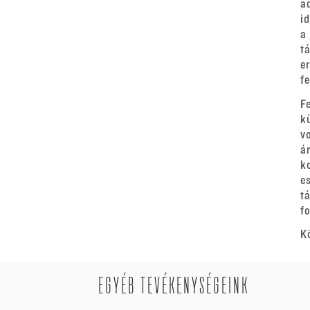
a
i
a
t
e
f
F
k
v
á
k
e
t
fo
K
EGYÉB TEVÉKENYSÉGEINK