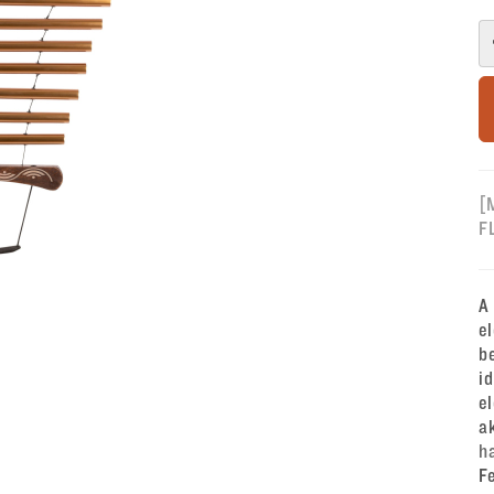
[
F
A
e
b
i
e
a
h
F