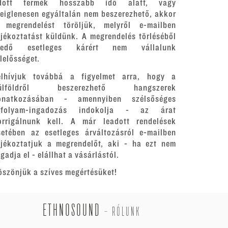
dott termék hosszabb idő alatt, vagy
deiglenesen egyáltalán nem beszerezhető, akkor
 megrendelést töröljük, melyről e-mailben
ájékoztatást küldünk. A megrendelés törléséből
redő esetleges kárért nem vállalunk
elelősséget.
elhívjuk továbbá a figyelmet arra, hogy a
ülföldről beszerezhető hangszerek
onatkozásában - amennyiben szélsőséges
rfolyam-ingadozás indokolja - az árat
orrigálnunk kell. A már leadott rendelések
setében az esetleges árváltozásról e-mailben
ájékoztatjuk a megrendelőt, aki - ha ezt nem
gadja el - elállhat a vásárlástól.
öszönjük a szíves megértésüket!
ETHNOSOUND
-
RÓLUNK