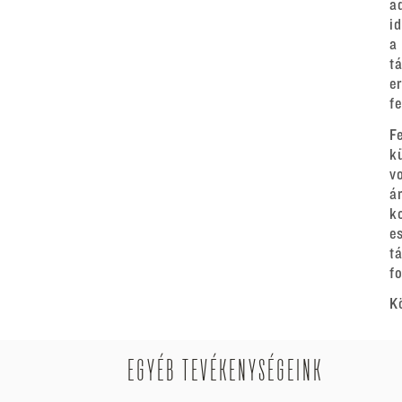
a
i
a
t
e
f
F
k
v
á
k
e
t
fo
K
EGYÉB TEVÉKENYSÉGEINK