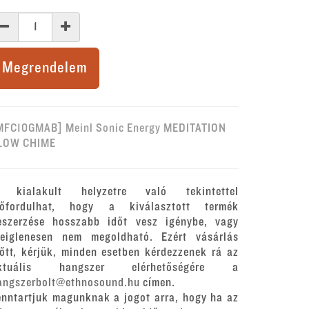
Megrendelem
MFC10GMAB] Meinl Sonic Energy MEDITATION
LOW CHIME
 kialakult helyzetre való tekintettel
lőfordulhat, hogy a kiválasztott termék
eszerzése hosszabb időt vesz igénybe, vagy
deiglenesen nem megoldható. Ezért vásárlás
lőtt, kérjük, minden esetben kérdezzenek rá az
ktuális hangszer elérhetőségére a
angszerbolt@ethnosound.hu
címen.
enntartjuk magunknak a jogot arra, hogy ha az