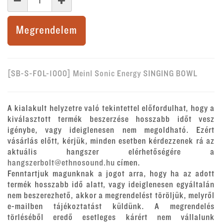
Megrendelem
[SB-S-FOL-1000] Meinl Sonic Energy SINGING BOWL
A kialakult helyzetre való tekintettel előfordulhat, hogy a
kiválasztott termék beszerzése hosszabb időt vesz
igénybe, vagy ideiglenesen nem megoldható. Ezért
vásárlás előtt, kérjük, minden esetben kérdezzenek rá az
aktuális hangszer elérhetőségére a
hangszerbolt@ethnosound.hu
címen.
Fenntartjuk magunknak a jogot arra, hogy ha az adott
termék hosszabb idő alatt, vagy ideiglenesen egyáltalán
nem beszerezhető, akkor a megrendelést töröljük, melyről
e-mailben tájékoztatást küldünk. A megrendelés
törléséből eredő esetleges kárért nem vállalunk