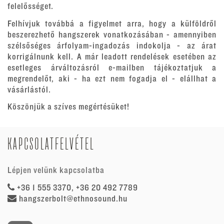
felelősséget.
Felhívjuk továbbá a figyelmet arra, hogy a külföldről
beszerezhető hangszerek vonatkozásában - amennyiben
szélsőséges árfolyam-ingadozás indokolja - az árat
korrigálnunk kell. A már leadott rendelések esetében az
esetleges árváltozásról e-mailben tájékoztatjuk a
megrendelőt, aki - ha ezt nem fogadja el - elállhat a
vásárlástól.
Köszönjük a szíves megértésüket!
KAPCSOLATFELVÉTEL
Lépjen velünk kapcsolatba
+36 1 555 3370, +36 20 492 7789
hangszerbolt@ethnosound.hu